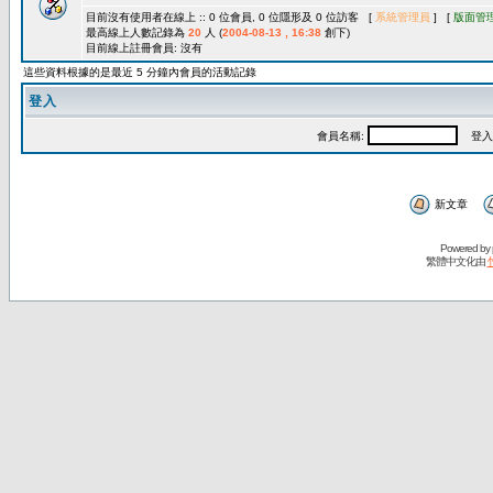
目前沒有使用者在線上 :: 0 位會員, 0 位隱形及 0 位訪客 [
系統管理員
] [
版面管
最高線上人數記錄為
20
人 (
2004-08-13 , 16:38
創下)
目前線上註冊會員: 沒有
這些資料根據的是最近 5 分鐘內會員的活動記錄
登入
會員名稱:
登入
新文章
Powered by
繁體中文化由