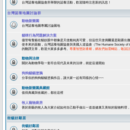
台灣認養地圖協會所舉辦的認養活動，歡迎隨時注意新的訊息！
台灣認養地圖討論群
動物新樂園
台灣認養地圖專屬討論園地
貓咪行為問題解決方案
儘管每隻貓在貓奴眼中都像是天使般純真可愛，但這些天使偶爾還是顯露出
使本來的面貌，台灣認養地圖協會與美國人道協會（The Humane Society of 
的翻譯文章，歡迎大家多多參考。
尊重智慧財產權，網友們如需轉貼，敬請
動物與法律
關於為動物爭取一套符合現代及未來的法律，就從這邊開始
狗狗貓貓塗鴉
分享你的狗狗貓貓塗鴉作品，讓大家一起有同樣的心情~~~
動物新樂園典藏館
值得典藏與收藏的，都在這裡
牧人寵物廚房
善於廚藝的牧人為大家介紹如何自己動手做出一道道健康又美味的寵物料理
街貓好鄰居
街貓好鄰居