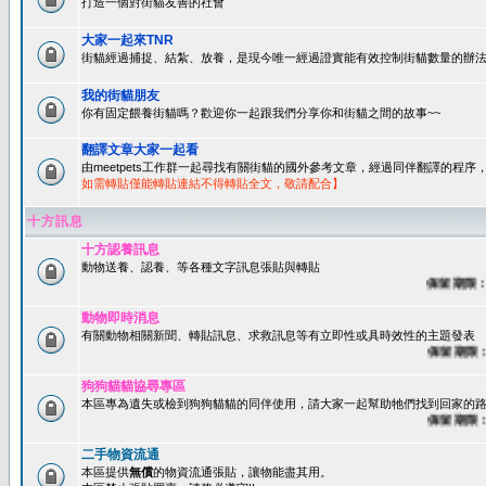
打造一個對街貓友善的社會
大家一起來TNR
街貓經過捕捉、結紮、放養，是現今唯一經過證實能有效控制街貓數量的辦法
我的街貓朋友
你有固定餵養街貓嗎？歡迎你一起跟我們分享你和街貓之間的故事~~
翻譯文章大家一起看
由meetpets工作群一起尋找有關街貓的國外參考文章，經過同伴翻譯的程
如需轉貼僅能轉貼連結不得轉貼全文，敬請配合】
十方訊息
十方認養訊息
動物送養、認養、等各種文字訊息張貼與轉貼
保留期限：60
動物即時消息
有關動物相關新聞、轉貼訊息、求救訊息等有立即性或具時效性的主題發表
保留期限：45
狗狗貓貓協尋專區
本區專為遺失或檢到狗狗貓貓的同伴使用，請大家一起幫助牠們找到回家的路~
保留期限：60
二手物資流通
本區提供
無償
的物資流通張貼，讓物能盡其用。