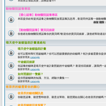
本區禁止張貼買賣，請務必遵守!!
動物醫院認養專區
【愛心認養】動物醫院認養專區
本區提供給有提供認養之動物醫院放置認養訊息用，歡迎同伴認養一個動物醫
保留期限：60
【動物醫院認養】寶貝回娘家
你曾經在動物醫院裡認養你的寶貝嗎?歡迎你的寶貝回娘家，讓曾經幫助過送
喵天使中途貓協助計畫連絡站
喵天使中途貓協助計畫
你可以暫時幫忙照顧貓嗎？你可以照顧要餵奶的幼貓嗎？有許多貓需要你提
版面管理員
catangle
中途貓回娘家
你認養的貓咪是喵天使中途計劃照顧的中途貓嗎？ 歡迎你回娘家，讓我們一
版面管理員
catangle
如何照顧好一隻貓？
提供照顧貓咪的知識、方法、經驗大彙集~~~
版面管理員
catangle
收容所的貓需要你的關心
收容所的貓相關訊息
你願意認養、願意暫時收容、願意去幫助、願意開始去關心在收容所的貓嗎
收容所貓咪回來探親了