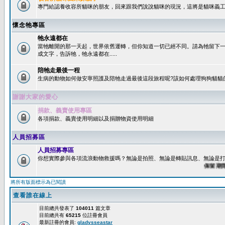
專門給認養收容所貓咪的朋友，回來跟我們說說貓咪的現況，這將是貓咪義工
懷念牠專區
牠永遠都在
當牠離開的那一天起，世界依舊運轉，但你知道一切已經不同。請為牠留下
成文字，告訴牠，牠永遠都在.....
陪牠走最後一程
生病的動物如何做安寧照護及陪牠走過最後這段旅程呢?該如何處理狗狗貓貓
謝謝大家的愛心
捐款、義賣使用專區
各項捐款、義賣使用明細以及捐贈物資使用明細
人員招募區
人員招募專區
你想實際參與各項流浪動物救援嗎？無論是拍照、無論是轉貼訊息、無論是打字
保留期限：6
將所有版面標示為已閱讀
查看誰在線上
目前總共發表了
104011
篇文章
目前總共有
65215
位註冊會員
最新註冊的會員:
gladysseastar