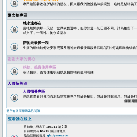
專門給認養收容所貓咪的朋友，回來跟我們說說貓咪的現況，這將是貓咪義工
懷念牠專區
牠永遠都在
當牠離開的那一天起，世界依舊運轉，但你知道一切已經不同。請為牠留下
成文字，告訴牠，牠永遠都在.....
陪牠走最後一程
生病的動物如何做安寧照護及陪牠走過最後這段旅程呢?該如何處理狗狗貓貓
謝謝大家的愛心
捐款、義賣使用專區
各項捐款、義賣使用明細以及捐贈物資使用明細
人員招募區
人員招募專區
你想實際參與各項流浪動物救援嗎？無論是拍照、無論是轉貼訊息、無論是打字
保留期限：6
將所有版面標示為已閱讀
查看誰在線上
目前總共發表了
104011
篇文章
目前總共有
65215
位註冊會員
最新註冊的會員:
gladysseastar