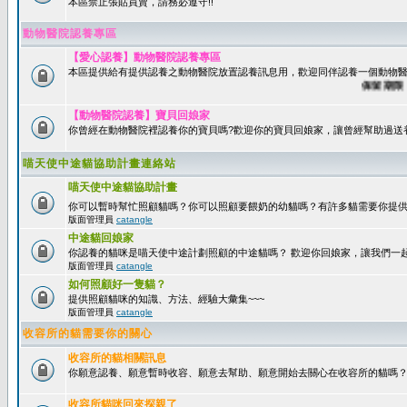
本區禁止張貼買賣，請務必遵守!!
動物醫院認養專區
【愛心認養】動物醫院認養專區
本區提供給有提供認養之動物醫院放置認養訊息用，歡迎同伴認養一個動物醫
保留期限：60
【動物醫院認養】寶貝回娘家
你曾經在動物醫院裡認養你的寶貝嗎?歡迎你的寶貝回娘家，讓曾經幫助過送
喵天使中途貓協助計畫連絡站
喵天使中途貓協助計畫
你可以暫時幫忙照顧貓嗎？你可以照顧要餵奶的幼貓嗎？有許多貓需要你提
版面管理員
catangle
中途貓回娘家
你認養的貓咪是喵天使中途計劃照顧的中途貓嗎？ 歡迎你回娘家，讓我們一
版面管理員
catangle
如何照顧好一隻貓？
提供照顧貓咪的知識、方法、經驗大彙集~~~
版面管理員
catangle
收容所的貓需要你的關心
收容所的貓相關訊息
你願意認養、願意暫時收容、願意去幫助、願意開始去關心在收容所的貓嗎
收容所貓咪回來探親了