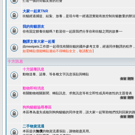
打造一個對街貓友善的社會
大家一起來TNR
街貓經過捕捉、結紮、放養，是現今唯一經過證實能有效控制街貓數量的辦法
我的街貓朋友
你有固定餵養街貓嗎？歡迎你一起跟我們分享你和街貓之間的故事~~
翻譯文章大家一起看
由meetpets工作群一起尋找有關街貓的國外參考文章，經過同伴翻譯的程
如需轉貼僅能轉貼連結不得轉貼全文，敬請配合】
十方訊息
十方認養訊息
動物送養、認養、等各種文字訊息張貼與轉貼
保留期限：60
動物即時消息
有關動物相關新聞、轉貼訊息、求救訊息等有立即性或具時效性的主題發表
保留期限：45
狗狗貓貓協尋專區
本區專為遺失或檢到狗狗貓貓的同伴使用，請大家一起幫助牠們找到回家的路~
保留期限：60
二手物資流通
本區提供
無償
的物資流通張貼，讓物能盡其用。