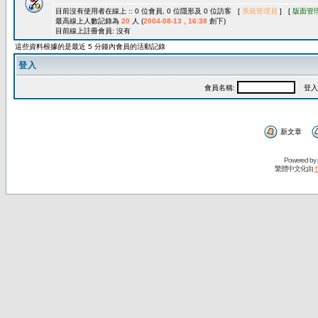
目前沒有使用者在線上 :: 0 位會員, 0 位隱形及 0 位訪客 [
系統管理員
] [
版面管
最高線上人數記錄為
20
人 (
2004-08-13 , 16:38
創下)
目前線上註冊會員: 沒有
這些資料根據的是最近 5 分鐘內會員的活動記錄
登入
會員名稱:
登入
新文章
Powered by
繁體中文化由