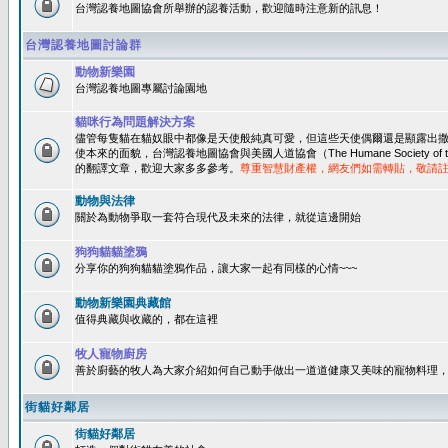
台灣認養地圖協會所舉辦的認養活動，歡迎隨時注意新的訊息！
台灣認養地圖討論群
動物新樂園
台灣認養地圖專屬討論園地
貓咪行為問題解決方案
儘管每隻貓在貓奴眼中都像是天使般純真可愛，但這些天使偶爾還是顯露出
使本來的面貌，台灣認養地圖協會與美國人道協會（The Humane Society of 
的翻譯文章，歡迎大家多多參考。
尊重智慧財產權，網友們如需轉貼，敬請
動物與法律
關於為動物爭取一套符合現代及未來的法律，就從這邊開始
狗狗貓貓塗鴉
分享你的狗狗貓貓塗鴉作品，讓大家一起有同樣的心情~~~
動物新樂園典藏館
值得典藏與收藏的，都在這裡
牧人寵物廚房
善於廚藝的牧人為大家介紹如何自己動手做出一道道健康又美味的寵物料理
街貓好鄰居
街貓好鄰居