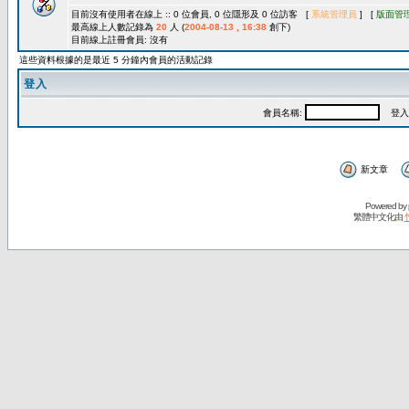
目前沒有使用者在線上 :: 0 位會員, 0 位隱形及 0 位訪客 [
系統管理員
] [
版面管
最高線上人數記錄為
20
人 (
2004-08-13 , 16:38
創下)
目前線上註冊會員: 沒有
這些資料根據的是最近 5 分鐘內會員的活動記錄
登入
會員名稱:
登入
新文章
Powered by
繁體中文化由