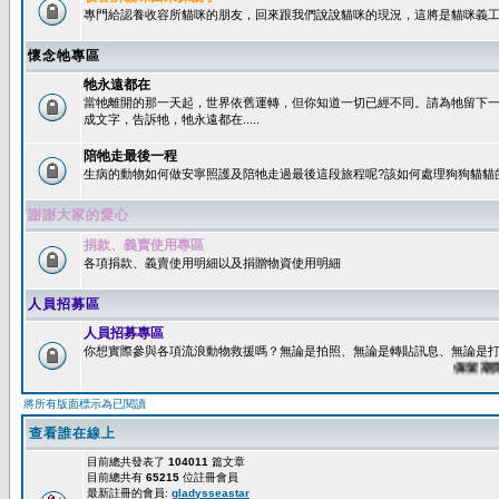
專門給認養收容所貓咪的朋友，回來跟我們說說貓咪的現況，這將是貓咪義工
懷念牠專區
牠永遠都在
當牠離開的那一天起，世界依舊運轉，但你知道一切已經不同。請為牠留下
成文字，告訴牠，牠永遠都在.....
陪牠走最後一程
生病的動物如何做安寧照護及陪牠走過最後這段旅程呢?該如何處理狗狗貓貓
謝謝大家的愛心
捐款、義賣使用專區
各項捐款、義賣使用明細以及捐贈物資使用明細
人員招募區
人員招募專區
你想實際參與各項流浪動物救援嗎？無論是拍照、無論是轉貼訊息、無論是打字
保留期限：6
將所有版面標示為已閱讀
查看誰在線上
目前總共發表了
104011
篇文章
目前總共有
65215
位註冊會員
最新註冊的會員:
gladysseastar