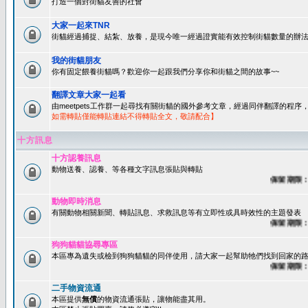
打造一個對街貓友善的社會
大家一起來TNR
街貓經過捕捉、結紮、放養，是現今唯一經過證實能有效控制街貓數量的辦法
我的街貓朋友
你有固定餵養街貓嗎？歡迎你一起跟我們分享你和街貓之間的故事~~
翻譯文章大家一起看
由meetpets工作群一起尋找有關街貓的國外參考文章，經過同伴翻譯的程
如需轉貼僅能轉貼連結不得轉貼全文，敬請配合】
十方訊息
十方認養訊息
動物送養、認養、等各種文字訊息張貼與轉貼
保留期限：60
動物即時消息
有關動物相關新聞、轉貼訊息、求救訊息等有立即性或具時效性的主題發表
保留期限：45
狗狗貓貓協尋專區
本區專為遺失或檢到狗狗貓貓的同伴使用，請大家一起幫助牠們找到回家的路~
保留期限：60
二手物資流通
本區提供
無償
的物資流通張貼，讓物能盡其用。