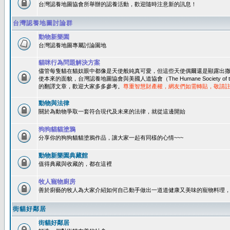
台灣認養地圖協會所舉辦的認養活動，歡迎隨時注意新的訊息！
台灣認養地圖討論群
動物新樂園
台灣認養地圖專屬討論園地
貓咪行為問題解決方案
儘管每隻貓在貓奴眼中都像是天使般純真可愛，但這些天使偶爾還是顯露出
使本來的面貌，台灣認養地圖協會與美國人道協會（The Humane Society of 
的翻譯文章，歡迎大家多多參考。
尊重智慧財產權，網友們如需轉貼，敬請
動物與法律
關於為動物爭取一套符合現代及未來的法律，就從這邊開始
狗狗貓貓塗鴉
分享你的狗狗貓貓塗鴉作品，讓大家一起有同樣的心情~~~
動物新樂園典藏館
值得典藏與收藏的，都在這裡
牧人寵物廚房
善於廚藝的牧人為大家介紹如何自己動手做出一道道健康又美味的寵物料理
街貓好鄰居
街貓好鄰居