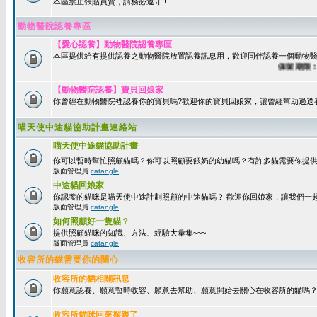
本區禁止張貼買賣，請務必遵守!!
動物醫院認養專區
【愛心認養】動物醫院認養專區
本區提供給有提供認養之動物醫院放置認養訊息用，歡迎同伴認養一個動物醫
保留期限：60
【動物醫院認養】寶貝回娘家
你曾經在動物醫院裡認養你的寶貝嗎?歡迎你的寶貝回娘家，讓曾經幫助過送
喵天使中途貓協助計畫連絡站
喵天使中途貓協助計畫
你可以暫時幫忙照顧貓嗎？你可以照顧要餵奶的幼貓嗎？有許多貓需要你提
版面管理員
catangle
中途貓回娘家
你認養的貓咪是喵天使中途計劃照顧的中途貓嗎？ 歡迎你回娘家，讓我們一
版面管理員
catangle
如何照顧好一隻貓？
提供照顧貓咪的知識、方法、經驗大彙集~~~
版面管理員
catangle
收容所的貓需要你的關心
收容所的貓相關訊息
你願意認養、願意暫時收容、願意去幫助、願意開始去關心在收容所的貓嗎
收容所貓咪回來探親了