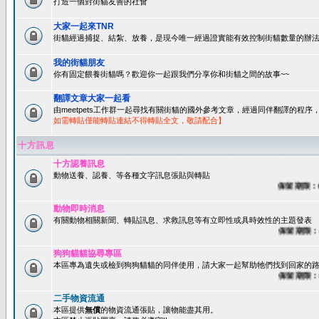
打造一個對街貓友善的社會
大家一起來TNR
街貓經過捕捉、結紮、放養，是現今唯一經過證實能有效控制街貓數量的辦法
我的街貓朋友
你有固定餵養街貓嗎？歡迎你一起跟我們分享你和街貓之間的故事~~
翻譯文章大家一起看
由meetpets工作群一起尋找有關街貓的國外參考文章，經過同伴翻譯的程
如需轉貼僅能轉貼連結不得轉貼全文，敬請配合】
十方訊息
十方認養訊息
動物送養、認養、等各種文字訊息張貼與轉貼
保留期限：60天
動物即時消息
有關動物相關新聞、轉貼訊息、求救訊息等有立即性或具時效性的主題發表
保留期限：45
狗狗貓貓協尋專區
本區專為遺失或檢到狗狗貓貓的同伴使用，請大家一起幫助牠們找到回家的路~
保留期限：60
二手物資流通
本區提供
無償
的物資流通張貼，讓物能盡其用。