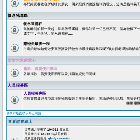
專門給認養收容所貓咪的朋友，回來跟我們說說貓咪的現況，這將是貓咪義工
懷念牠專區
牠永遠都在
當牠離開的那一天起，世界依舊運轉，但你知道一切已經不同。請為牠留下
成文字，告訴牠，牠永遠都在.....
陪牠走最後一程
生病的動物如何做安寧照護及陪牠走過最後這段旅程呢?該如何處理狗狗貓貓
謝謝大家的愛心
捐款、義賣使用專區
各項捐款、義賣使用明細以及捐贈物資使用明細
人員招募區
人員招募專區
你想實際參與各項流浪動物救援嗎？無論是拍照、無論是轉貼訊息、無論是打字
保留期限：6
將所有版面標示為已閱讀
查看誰在線上
目前總共發表了
104011
篇文章
目前總共有
65215
位註冊會員
最新註冊的會員:
gladysseastar