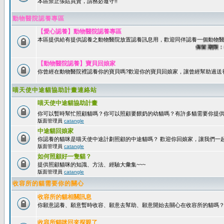
本區禁止張貼買賣，請務必遵守!!
動物醫院認養專區
【愛心認養】動物醫院認養專區
本區提供給有提供認養之動物醫院放置認養訊息用，歡迎同伴認養一個動物醫
保留期限：60
【動物醫院認養】寶貝回娘家
你曾經在動物醫院裡認養你的寶貝嗎?歡迎你的寶貝回娘家，讓曾經幫助過送
喵天使中途貓協助計畫連絡站
喵天使中途貓協助計畫
你可以暫時幫忙照顧貓嗎？你可以照顧要餵奶的幼貓嗎？有許多貓需要你提
版面管理員
catangle
中途貓回娘家
你認養的貓咪是喵天使中途計劃照顧的中途貓嗎？ 歡迎你回娘家，讓我們一
版面管理員
catangle
如何照顧好一隻貓？
提供照顧貓咪的知識、方法、經驗大彙集~~~
版面管理員
catangle
收容所的貓需要你的關心
收容所的貓相關訊息
你願意認養、願意暫時收容、願意去幫助、願意開始去關心在收容所的貓嗎
收容所貓咪回來探親了