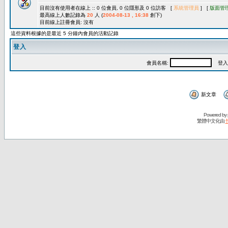
目前沒有使用者在線上 :: 0 位會員, 0 位隱形及 0 位訪客 [
系統管理員
] [
版面管
最高線上人數記錄為
20
人 (
2004-08-13 , 16:38
創下)
目前線上註冊會員: 沒有
這些資料根據的是最近 5 分鐘內會員的活動記錄
登入
會員名稱:
登入
新文章
Powered by
繁體中文化由