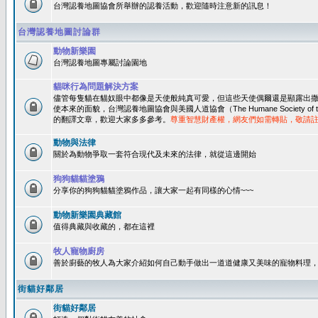
台灣認養地圖協會所舉辦的認養活動，歡迎隨時注意新的訊息！
台灣認養地圖討論群
動物新樂園
台灣認養地圖專屬討論園地
貓咪行為問題解決方案
儘管每隻貓在貓奴眼中都像是天使般純真可愛，但這些天使偶爾還是顯露出
使本來的面貌，台灣認養地圖協會與美國人道協會（The Humane Society of 
的翻譯文章，歡迎大家多多參考。
尊重智慧財產權，網友們如需轉貼，敬請
動物與法律
關於為動物爭取一套符合現代及未來的法律，就從這邊開始
狗狗貓貓塗鴉
分享你的狗狗貓貓塗鴉作品，讓大家一起有同樣的心情~~~
動物新樂園典藏館
值得典藏與收藏的，都在這裡
牧人寵物廚房
善於廚藝的牧人為大家介紹如何自己動手做出一道道健康又美味的寵物料理
街貓好鄰居
街貓好鄰居