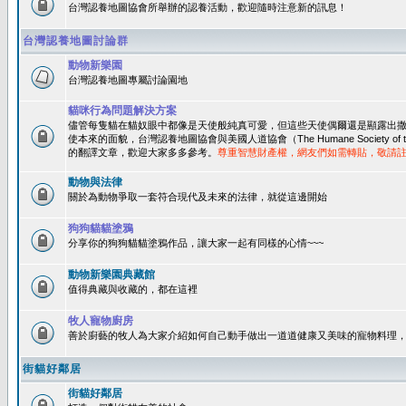
台灣認養地圖協會所舉辦的認養活動，歡迎隨時注意新的訊息！
台灣認養地圖討論群
動物新樂園
台灣認養地圖專屬討論園地
貓咪行為問題解決方案
儘管每隻貓在貓奴眼中都像是天使般純真可愛，但這些天使偶爾還是顯露出
使本來的面貌，台灣認養地圖協會與美國人道協會（The Humane Society of 
的翻譯文章，歡迎大家多多參考。
尊重智慧財產權，網友們如需轉貼，敬請
動物與法律
關於為動物爭取一套符合現代及未來的法律，就從這邊開始
狗狗貓貓塗鴉
分享你的狗狗貓貓塗鴉作品，讓大家一起有同樣的心情~~~
動物新樂園典藏館
值得典藏與收藏的，都在這裡
牧人寵物廚房
善於廚藝的牧人為大家介紹如何自己動手做出一道道健康又美味的寵物料理
街貓好鄰居
街貓好鄰居