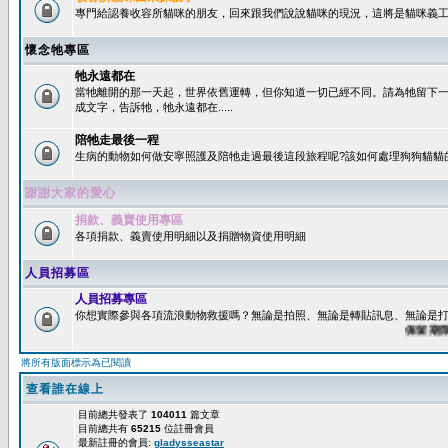
專門給認養收容所貓咪的朋友，回來跟我們說說貓咪的現況，這將是貓咪義工
懷念牠專區
牠永遠都在
當牠離開的那一天起，世界依舊運轉，但你知道一切已經不同。請為牠留下
成文字，告訴牠，牠永遠都在.....
陪牠走最後一程
生病的動物如何做安寧照護及陪牠走過最後這段旅程呢?該如何處理狗狗貓貓
謝謝大家的愛心
捐款、義賣使用專區
各項捐款、義賣使用明細以及捐贈物資使用明細
人員招募區
人員招募專區
你想實際參與各項流浪動物救援嗎？無論是拍照、無論是轉貼訊息、無論是打字
保留期限：6
將所有版面標示為已閱讀
查看誰在線上
目前總共發表了
104011
篇文章
目前總共有
65215
位註冊會員
最新註冊的會員:
gladysseastar