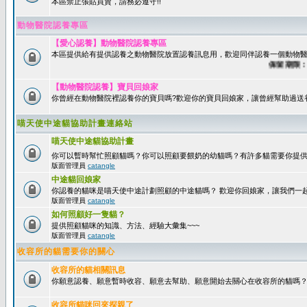
本區禁止張貼買賣，請務必遵守!!
動物醫院認養專區
【愛心認養】動物醫院認養專區
本區提供給有提供認養之動物醫院放置認養訊息用，歡迎同伴認養一個動物醫
保留期限：60
【動物醫院認養】寶貝回娘家
你曾經在動物醫院裡認養你的寶貝嗎?歡迎你的寶貝回娘家，讓曾經幫助過送
喵天使中途貓協助計畫連絡站
喵天使中途貓協助計畫
你可以暫時幫忙照顧貓嗎？你可以照顧要餵奶的幼貓嗎？有許多貓需要你提
版面管理員
catangle
中途貓回娘家
你認養的貓咪是喵天使中途計劃照顧的中途貓嗎？ 歡迎你回娘家，讓我們一
版面管理員
catangle
如何照顧好一隻貓？
提供照顧貓咪的知識、方法、經驗大彙集~~~
版面管理員
catangle
收容所的貓需要你的關心
收容所的貓相關訊息
你願意認養、願意暫時收容、願意去幫助、願意開始去關心在收容所的貓嗎
收容所貓咪回來探親了