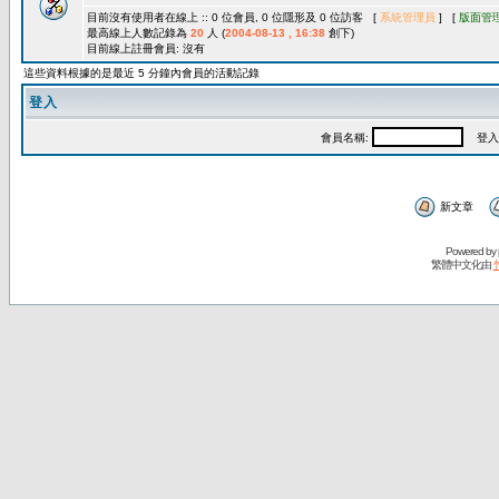
目前沒有使用者在線上 :: 0 位會員, 0 位隱形及 0 位訪客 [
系統管理員
] [
版面管
最高線上人數記錄為
20
人 (
2004-08-13 , 16:38
創下)
目前線上註冊會員: 沒有
這些資料根據的是最近 5 分鐘內會員的活動記錄
登入
會員名稱:
登入
新文章
Powered by
繁體中文化由