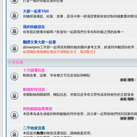
打造一個對街貓友善的社會
大家一起來TNR
街貓經過捕捉、結紮、放養，是現今唯一經過證實能有效控制街貓數量的辦法
我的街貓朋友
你有固定餵養街貓嗎？歡迎你一起跟我們分享你和街貓之間的故事~~
翻譯文章大家一起看
由meetpets工作群一起尋找有關街貓的國外參考文章，經過同伴翻譯的程
如需轉貼僅能轉貼連結不得轉貼全文，敬請配合】
十方訊息
十方認養訊息
動物送養、認養、等各種文字訊息張貼與轉貼
保留期限：60
動物即時消息
有關動物相關新聞、轉貼訊息、求救訊息等有立即性或具時效性的主題發表
保留期限：45
狗狗貓貓協尋專區
本區專為遺失或檢到狗狗貓貓的同伴使用，請大家一起幫助牠們找到回家的路~
保留期限：60
二手物資流通
本區提供
無償
的物資流通張貼，讓物能盡其用。