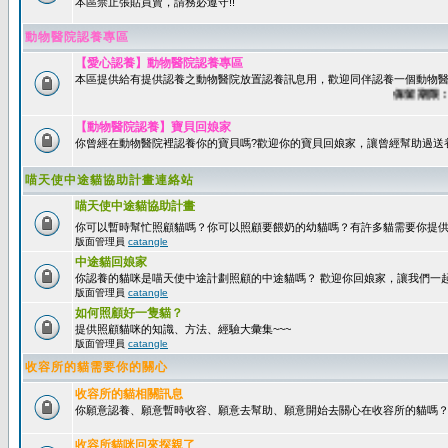
本區禁止張貼買賣，請務必遵守!!
動物醫院認養專區
【愛心認養】動物醫院認養專區
本區提供給有提供認養之動物醫院放置認養訊息用，歡迎同伴認養一個動物醫
保留期限：60
【動物醫院認養】寶貝回娘家
你曾經在動物醫院裡認養你的寶貝嗎?歡迎你的寶貝回娘家，讓曾經幫助過送
喵天使中途貓協助計畫連絡站
喵天使中途貓協助計畫
你可以暫時幫忙照顧貓嗎？你可以照顧要餵奶的幼貓嗎？有許多貓需要你提
版面管理員
catangle
中途貓回娘家
你認養的貓咪是喵天使中途計劃照顧的中途貓嗎？ 歡迎你回娘家，讓我們一
版面管理員
catangle
如何照顧好一隻貓？
提供照顧貓咪的知識、方法、經驗大彙集~~~
版面管理員
catangle
收容所的貓需要你的關心
收容所的貓相關訊息
你願意認養、願意暫時收容、願意去幫助、願意開始去關心在收容所的貓嗎
收容所貓咪回來探親了