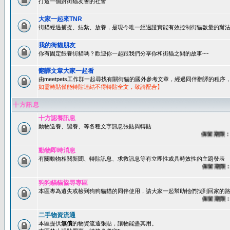
打造一個對街貓友善的社會
大家一起來TNR
街貓經過捕捉、結紮、放養，是現今唯一經過證實能有效控制街貓數量的辦法
我的街貓朋友
你有固定餵養街貓嗎？歡迎你一起跟我們分享你和街貓之間的故事~~
翻譯文章大家一起看
由meetpets工作群一起尋找有關街貓的國外參考文章，經過同伴翻譯的程
如需轉貼僅能轉貼連結不得轉貼全文，敬請配合】
十方訊息
十方認養訊息
動物送養、認養、等各種文字訊息張貼與轉貼
保留期限：60
動物即時消息
有關動物相關新聞、轉貼訊息、求救訊息等有立即性或具時效性的主題發表
保留期限：45
狗狗貓貓協尋專區
本區專為遺失或檢到狗狗貓貓的同伴使用，請大家一起幫助牠們找到回家的路~
保留期限：60
二手物資流通
本區提供
無償
的物資流通張貼，讓物能盡其用。