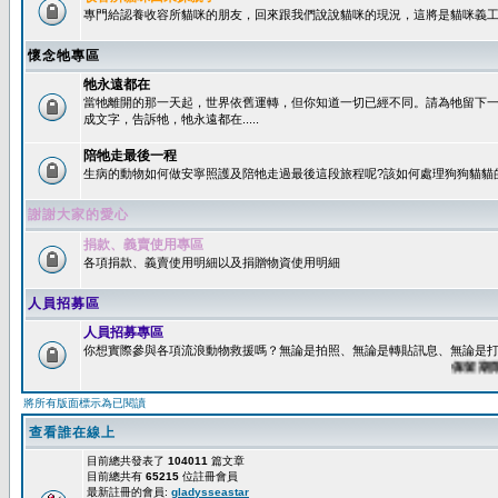
專門給認養收容所貓咪的朋友，回來跟我們說說貓咪的現況，這將是貓咪義工
懷念牠專區
牠永遠都在
當牠離開的那一天起，世界依舊運轉，但你知道一切已經不同。請為牠留下
成文字，告訴牠，牠永遠都在.....
陪牠走最後一程
生病的動物如何做安寧照護及陪牠走過最後這段旅程呢?該如何處理狗狗貓貓
謝謝大家的愛心
捐款、義賣使用專區
各項捐款、義賣使用明細以及捐贈物資使用明細
人員招募區
人員招募專區
你想實際參與各項流浪動物救援嗎？無論是拍照、無論是轉貼訊息、無論是打字
保留期限：
將所有版面標示為已閱讀
查看誰在線上
目前總共發表了
104011
篇文章
目前總共有
65215
位註冊會員
最新註冊的會員:
gladysseastar