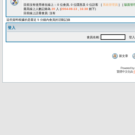
目前沒有使用者在線上 :: 0 位會員, 0 位隱形及 0 位訪客 [
系統管理員
] [
版面管
最高線上人數記錄為
20
人 (
2004-08-13 , 16:38
創下)
目前線上註冊會員: 沒有
這些資料根據的是最近 5 分鐘內會員的活動記錄
登入
會員名稱:
登入
新文章
Powered by
繁體中文化由