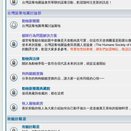
台灣認養地圖協會所舉辦的認養活動，歡迎隨時注意新的訊息！
台灣認養地圖討論群
動物新樂園
台灣認養地圖專屬討論園地
貓咪行為問題解決方案
儘管每隻貓在貓奴眼中都像是天使般純真可愛，但這些天使偶爾還是顯露出
使本來的面貌，台灣認養地圖協會與美國人道協會（The Humane Society of 
的翻譯文章，歡迎大家多多參考。
尊重智慧財產權，網友們如需轉貼，敬請
動物與法律
關於為動物爭取一套符合現代及未來的法律，就從這邊開始
狗狗貓貓塗鴉
分享你的狗狗貓貓塗鴉作品，讓大家一起有同樣的心情~~~
動物新樂園典藏館
值得典藏與收藏的，都在這裡
牧人寵物廚房
善於廚藝的牧人為大家介紹如何自己動手做出一道道健康又美味的寵物料理
街貓好鄰居
街貓好鄰居