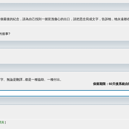
最後的紀念，請為自己找到一個宣洩傷心的出口，請把思念寫成文字，告訴牠，牠永遠都在...
的後事?
、無論是翻譯...都是一種協助、一種付出。
保留期限：60天後系統自動刪除
理員
]