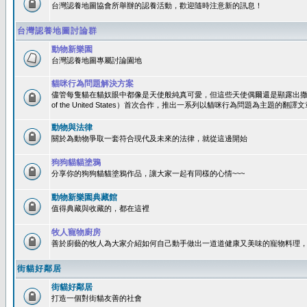
台灣認養地圖協會所舉辦的認養活動，歡迎隨時注意新的訊息！
台灣認養地圖討論群
動物新樂園
台灣認養地圖專屬討論園地
貓咪行為問題解決方案
儘管每隻貓在貓奴眼中都像是天使般純真可愛，但這些天使偶爾還是顯露出撒旦性格
of the United States）首次合作，推出一系列以貓咪行為問題為主題的
動物與法律
關於為動物爭取一套符合現代及未來的法律，就從這邊開始
狗狗貓貓塗鴉
分享你的狗狗貓貓塗鴉作品，讓大家一起有同樣的心情~~~
動物新樂園典藏館
值得典藏與收藏的，都在這裡
牧人寵物廚房
善於廚藝的牧人為大家介紹如何自己動手做出一道道健康又美味的寵物料理
街貓好鄰居
街貓好鄰居
打造一個對街貓友善的社會