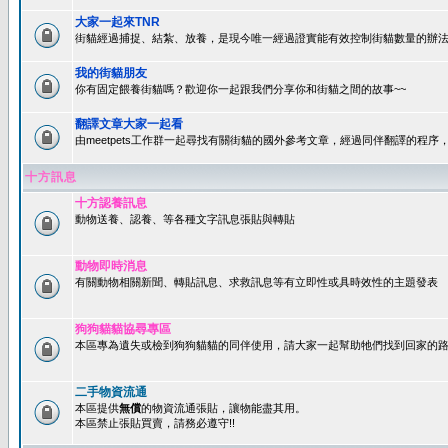
大家一起來TNR
街貓經過捕捉、結紮、放養，是現今唯一經過證實能有效控制街貓數量的辦法
我的街貓朋友
你有固定餵養街貓嗎？歡迎你一起跟我們分享你和街貓之間的故事~~
翻譯文章大家一起看
由meetpets工作群一起尋找有關街貓的國外參考文章，經過同伴翻譯的程
十方訊息
十方認養訊息
動物送養、認養、等各種文字訊息張貼與轉貼
動物即時消息
有關動物相關新聞、轉貼訊息、求救訊息等有立即性或具時效性的主題發表
狗狗貓貓協尋專區
本區專為遺失或檢到狗狗貓貓的同伴使用，請大家一起幫助牠們找到回家的路~
二手物資流通
本區提供
無償
的物資流通張貼，讓物能盡其用。
本區禁止張貼買賣，請務必遵守!!