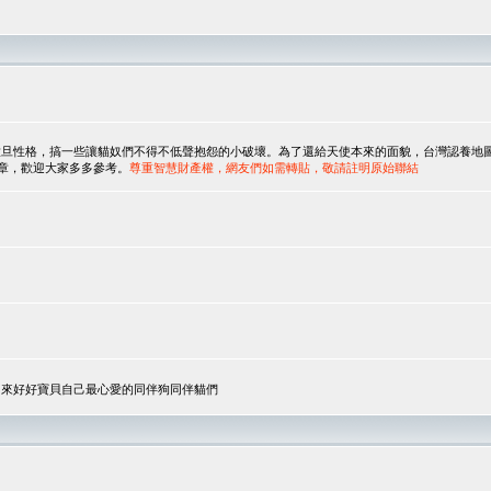
，搞一些讓貓奴們不得不低聲抱怨的小破壞。為了還給天使本來的面貌，台灣認養地圖協會與美國人
翻譯文章，歡迎大家多多參考。
尊重智慧財產權，網友們如需轉貼，敬請註明原始聯結
，來好好寶貝自己最心愛的同伴狗同伴貓們