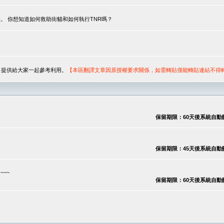
。 你想知道如何救助街貓和如何執行TNR嗎？
序，提供給大家一起參考利用。
【本區翻譯文章因原授權要求關係，如需轉貼僅能轉貼連結不得
保留期限：60天後系統自動刪除
保留期限：45天後系統自動刪除
~~
保留期限：60天後系統自動刪除