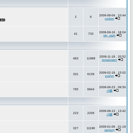
2006-08-04 , 10:44
2
6
coriner
2008-09-16 , 18:04
41
733
sily_sisily
2008-11-18 , 20:52
483
11988
tomatowen
2009-02-18 , 15:02
331
6159
evelyn
2008-06-23 , 09:50
765
6844
小騷
2008-08-13 , 13:42
223
2206
小騷
2009-01-06 , 01:19
327
11198
santury