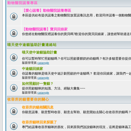
動物醫院認養專區
【愛心認養】動物醫院認養專區
本區提供給有提供認養之動物醫院放置認養訊息用，歡迎同伴認養一個動物醫
【動物醫院認養】寶貝回娘家
你曾經在動物醫院裡認養你的寶貝嗎?歡迎你的寶貝回娘家，讓曾經幫助過送
喵天使中途貓協助計畫連絡站
喵天使中途貓協助計畫
你可以暫時幫忙照顧貓嗎？你可以照顧要餵奶的幼貓嗎？有許多貓需要你提
版面管理員
catangle
中途貓回娘家
你認養的貓咪是喵天使中途計劃照顧的中途貓嗎？ 歡迎你回娘家，讓我們一
版面管理員
catangle
如何照顧好一隻貓？
提供照顧貓咪的知識、方法、經驗大彙集~~~
版面管理員
catangle
收容所的貓需要你的關心
收容所的貓相關訊息
你願意認養、願意暫時收容、願意去幫助、願意開始去關心在收容所的貓嗎
收容所貓咪回來探親了
專門給認養收容所貓咪的朋友，回來跟我們說說貓咪的現況，這將是貓咪義工