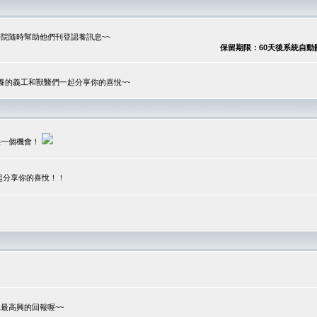
院隨時幫助他們刊登認養訊息~~
保留期限：60天後系統自動刪除
養的義工和獸醫們一起分享你的喜悅~~
供一個機會！
起分享你的喜悅！！
？
最高興的回報喔~~