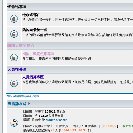
懷念牠專區
牠永遠都在
當牠離開的那一天起，世界依舊運轉，但你知道一切已經不同。請為牠留下一個
陪牠走最後一程
生病的動物如何做安寧照護及陪牠走過最後這段旅程呢?該如何處理狗狗貓貓
謝謝大家的愛心
捐款、義賣使用專區
各項捐款、義賣使用明細以及捐贈物資使用明細
人員招募區
人員招募專區
你想實際參與各項流浪動物救援嗎？無論是拍照、無論是轉貼訊息、無論是打字
將所有版面標示為已閱讀
查看誰在線上
目前總共發表了
104011
篇文章
目前總共有
65215
位註冊會員
最新註冊的會員:
gladysseastar
目前沒有使用者在線上 :: 0 位會員, 0 位隱形及 0 位訪客 [
系統管理員
] [
版面管
最高線上人數記錄為
20
人 (
2004-08-13 , 16:38
創下)