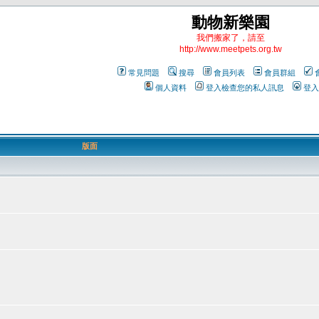
動物新樂園
我們搬家了，請至
http://www.meetpets.org.tw
常見問題
搜尋
會員列表
會員群組
個人資料
登入檢查您的私人訊息
登入
版面