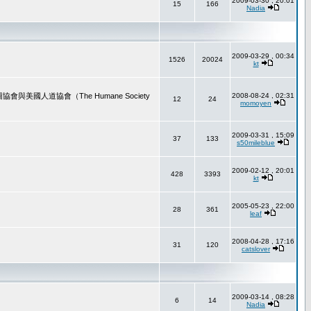
2009-03-30 , 20:01
15
166
Nadia
2009-03-29 , 00:34
1526
20024
kt
道協會（The Humane Society
2008-08-24 , 02:31
12
24
momoyen
2009-03-31 , 15:09
37
133
s50mileblue
2009-02-12 , 20:01
428
3393
kt
2005-05-23 , 22:00
28
361
leaf
2008-04-28 , 17:16
31
120
catslover
2009-03-14 , 08:28
6
14
Nadia