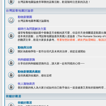
台灣認養地圖協會所舉辦的認養活動，歡迎隨時注意新的訊息！
台灣認養地圖討論群
動物新樂園
台灣認養地圖專屬討論園地
貓咪行為問題解決方案
儘管每隻貓在貓奴眼中都像是天使般純真可愛，但這些天使偶爾還是顯露出
使本來的面貌，台灣認養地圖協會與美國人道協會（The Humane Society of 
的翻譯文章，歡迎大家多多參考。
尊重智慧財產權，網友們如需轉貼，敬請
動物與法律
關於為動物爭取一套符合現代及未來的法律，就從這邊開始
狗狗貓貓塗鴉
分享你的狗狗貓貓塗鴉作品，讓大家一起有同樣的心情~~~
動物新樂園典藏館
值得典藏與收藏的，都在這裡
牧人寵物廚房
善於廚藝的牧人為大家介紹如何自己動手做出一道道健康又美味的寵物料理
街貓好鄰居
街貓好鄰居