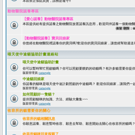
本區禁止張貼買賣，請務必遵守!!
動物醫院認養專區
【愛心認養】動物醫院認養專區
本區提供給有提供認養之動物醫院放置認養訊息用，歡迎同伴認養一個動物醫
保留期限：60
【動物醫院認養】寶貝回娘家
你曾經在動物醫院裡認養你的寶貝嗎?歡迎你的寶貝回娘家，讓曾經幫助過送
喵天使中途貓協助計畫連絡站
喵天使中途貓協助計畫
你可以暫時幫忙照顧貓嗎？你可以照顧要餵奶的幼貓嗎？有許多貓需要你提
版面管理員
catangle
中途貓回娘家
你認養的貓咪是喵天使中途計劃照顧的中途貓嗎？ 歡迎你回娘家，讓我們一
版面管理員
catangle
如何照顧好一隻貓？
提供照顧貓咪的知識、方法、經驗大彙集~~~
版面管理員
catangle
收容所的貓需要你的關心
收容所的貓相關訊息
你願意認養、願意暫時收容、願意去幫助、願意開始去關心在收容所的貓嗎
收容所貓咪回來探親了