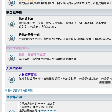
專門給認養收容所貓咪的朋友，回來跟我們說說貓咪的現況，這將是貓咪義工
懷念牠專區
牠永遠都在
當牠離開的那一天起，世界依舊運轉，但你知道一切已經不同。請為牠留下
成文字，告訴牠，牠永遠都在.....
陪牠走最後一程
生病的動物如何做安寧照護及陪牠走過最後這段旅程呢?該如何處理狗狗貓貓
謝謝大家的愛心
捐款、義賣使用專區
各項捐款、義賣使用明細以及捐贈物資使用明細
人員招募區
人員招募專區
你想實際參與各項流浪動物救援嗎？無論是拍照、無論是轉貼訊息、無論是打字
保留期限：6
將所有版面標示為已閱讀
查看誰在線上
目前總共發表了
104011
篇文章
目前總共有
65215
位註冊會員
最新註冊的會員:
gladysseastar