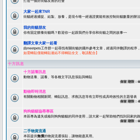
打造一個對街貓友善的社會
大家一起來TNR
街貓經過捕捉、結紮、放養，是現今唯一經過證實能有效控制街貓數量的辦法
我的街貓朋友
你有固定餵養街貓嗎？歡迎你一起跟我們分享你和街貓之間的故事~~
翻譯文章大家一起看
由meetpets工作群一起尋找有關街貓的國外參考文章，經過同伴翻譯的程
如需轉貼僅能轉貼連結不得轉貼全文，敬請配合】
十方訊息
十方認養訊息
動物送養、認養、等各種文字訊息張貼與轉貼
保留期限：60
動物即時消息
有關動物相關新聞、轉貼訊息、求救訊息等有立即性或具時效性的主題發表
保留期限：45
狗狗貓貓協尋專區
本區專為遺失或檢到狗狗貓貓的同伴使用，請大家一起幫助牠們找到回家的路~
保留期限：60
二手物資流通
本區提供
無償
的物資流通張貼，讓物能盡其用。