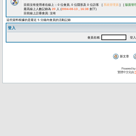
目前沒有使用者在線上 :: 0 位會員, 0 位隱形及 0 位訪客 [
系統管理員
] [
版面管
最高線上人數記錄為
20
人 (
2004-08-13 , 16:38
創下)
目前線上註冊會員: 沒有
這些資料根據的是最近 5 分鐘內會員的活動記錄
登入
會員名稱:
登入
新文章
Powered by
繁體中文化由