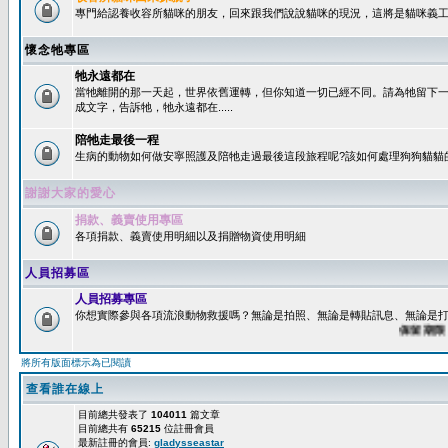
專門給認養收容所貓咪的朋友，回來跟我們說說貓咪的現況，這將是貓咪義工
懷念牠專區
牠永遠都在
當牠離開的那一天起，世界依舊運轉，但你知道一切已經不同。請為牠留下
成文字，告訴牠，牠永遠都在.....
陪牠走最後一程
生病的動物如何做安寧照護及陪牠走過最後這段旅程呢?該如何處理狗狗貓貓
謝謝大家的愛心
捐款、義賣使用專區
各項捐款、義賣使用明細以及捐贈物資使用明細
人員招募區
人員招募專區
你想實際參與各項流浪動物救援嗎？無論是拍照、無論是轉貼訊息、無論是打字
保留期限：60
將所有版面標示為已閱讀
查看誰在線上
目前總共發表了
104011
篇文章
目前總共有
65215
位註冊會員
最新註冊的會員:
gladysseastar