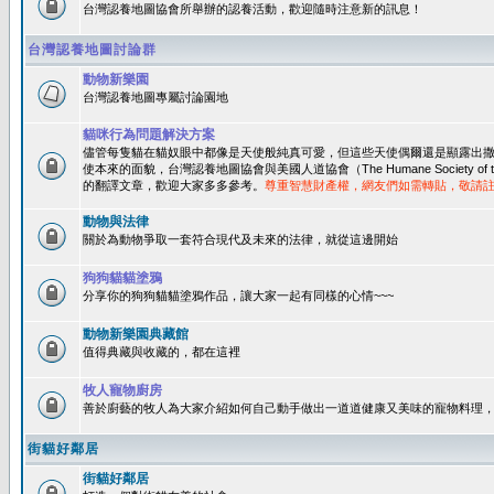
台灣認養地圖協會所舉辦的認養活動，歡迎隨時注意新的訊息！
台灣認養地圖討論群
動物新樂園
台灣認養地圖專屬討論園地
貓咪行為問題解決方案
儘管每隻貓在貓奴眼中都像是天使般純真可愛，但這些天使偶爾還是顯露出
使本來的面貌，台灣認養地圖協會與美國人道協會（The Humane Society of 
的翻譯文章，歡迎大家多多參考。
尊重智慧財產權，網友們如需轉貼，敬請
動物與法律
關於為動物爭取一套符合現代及未來的法律，就從這邊開始
狗狗貓貓塗鴉
分享你的狗狗貓貓塗鴉作品，讓大家一起有同樣的心情~~~
動物新樂園典藏館
值得典藏與收藏的，都在這裡
牧人寵物廚房
善於廚藝的牧人為大家介紹如何自己動手做出一道道健康又美味的寵物料理
街貓好鄰居
街貓好鄰居