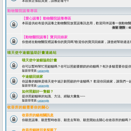
本區禁止張貼買賣，請務必遵守!!
動物醫院認養專區
【愛心認養】動物醫院認養專區
本區提供給有提供認養之動物醫院放置認養訊息用，歡迎同伴認養一個動物醫
保留期限：60天
【動物醫院認養】寶貝回娘家
你曾經在動物醫院裡認養你的寶貝嗎?歡迎你的寶貝回娘家，讓曾經幫助過送
喵天使中途貓協助計畫連絡站
喵天使中途貓協助計畫
你可以暫時幫忙照顧貓嗎？你可以照顧要餵奶的幼貓嗎？有許多貓需要你提
版面管理員
catangle
中途貓回娘家
你認養的貓咪是喵天使中途計劃照顧的中途貓嗎？ 歡迎你回娘家，讓我們一
版面管理員
catangle
如何照顧好一隻貓？
提供照顧貓咪的知識、方法、經驗大彙集~~~
版面管理員
catangle
收容所的貓需要你的關心
收容所的貓相關訊息
你願意認養、願意暫時收容、願意去幫助、願意開始去關心在收容所的貓嗎
收容所貓咪回來探親了