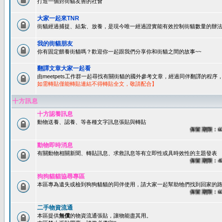
打造一個對街貓友善的社會
大家一起來TNR
街貓經過捕捉、結紮、放養，是現今唯一經過證實能有效控制街貓數量的辦法
我的街貓朋友
你有固定餵養街貓嗎？歡迎你一起跟我們分享你和街貓之間的故事~~
翻譯文章大家一起看
由meetpets工作群一起尋找有關街貓的國外參考文章，經過同伴翻譯的程
如需轉貼僅能轉貼連結不得轉貼全文，敬請配合】
十方訊息
十方認養訊息
動物送養、認養、等各種文字訊息張貼與轉貼
保留期限：60天
動物即時消息
有關動物相關新聞、轉貼訊息、求救訊息等有立即性或具時效性的主題發表
保留期限：45天
狗狗貓貓協尋專區
本區專為遺失或檢到狗狗貓貓的同伴使用，請大家一起幫助牠們找到回家的路~
保留期限：60天
二手物資流通
本區提供
無償
的物資流通張貼，讓物能盡其用。