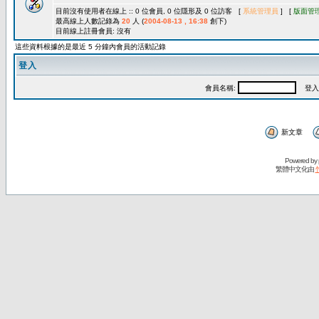
目前沒有使用者在線上 :: 0 位會員, 0 位隱形及 0 位訪客 [
系統管理員
] [
版面管
最高線上人數記錄為
20
人 (
2004-08-13 , 16:38
創下)
目前線上註冊會員: 沒有
這些資料根據的是最近 5 分鐘內會員的活動記錄
登入
會員名稱:
登入
新文章
Powered by
繁體中文化由