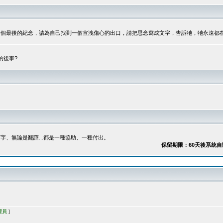
最後的紀念，請為自己找到一個宣洩傷心的出口，請把思念寫成文字，告訴牠，牠永遠都在...
的後事?
、無論是翻譯...都是一種協助、一種付出。
保留期限：60天後系統自動刪除
理員
]