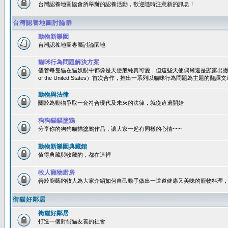
台灣認養地圖協會所舉辦的認養活動，歡迎隨時注意新的訊息！
台灣認養地圖討論群
動物新樂園
台灣認養地圖專屬討論園地
貓咪行為問題解決方案
儘管每隻貓在貓奴眼中都像是天使般純真可愛，但這些天使偶爾還是顯露出撒旦性格
of the United States）首次合作，推出一系列以貓咪行為問題為主題的
動物與法律
關於為動物爭取一套符合現代及未來的法律，就從這邊開始
狗狗貓貓塗鴉
分享你的狗狗貓貓塗鴉作品，讓大家一起有同樣的心情~~~
動物新樂園典藏館
值得典藏與收藏的，都在這裡
牧人寵物廚房
善於廚藝的牧人為大家介紹如何自己動手做出一道道健康又美味的寵物料理
街貓好鄰居
街貓好鄰居
打造一個對街貓友善的社會