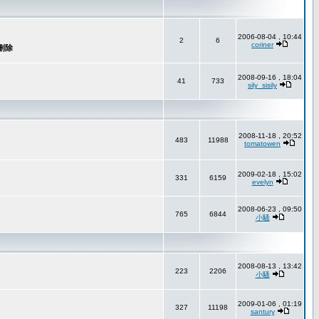
2006-08-04 , 10:44
2
6
coriner
2008-09-16 , 18:04
41
733
sily_sisily
2008-11-18 , 20:52
483
11988
tomatowen
2009-02-18 , 15:02
331
6159
evelyn
2008-06-23 , 09:50
765
6844
小騷
2008-08-13 , 13:42
223
2206
小騷
2009-01-06 , 01:19
327
11198
santury