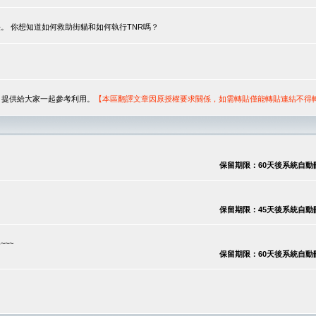
。 你想知道如何救助街貓和如何執行TNR嗎？
序，提供給大家一起參考利用。
【本區翻譯文章因原授權要求關係，如需轉貼僅能轉貼連結不得
保留期限：60天後系統自動刪除
保留期限：45天後系統自動刪除
~~
保留期限：60天後系統自動刪除