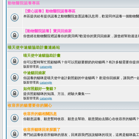
動物醫院認養專區
【愛心認養】動物醫院認養專區
本區提供給有提供認養之動物醫院放置認養訊息用，歡迎同伴認養一個動物醫
【動物醫院認養】寶貝回娘家
你曾經在動物醫院裡認養你的寶貝嗎?歡迎你的寶貝回娘家，讓曾經幫助過送
喵天使中途貓協助計畫連絡站
喵天使中途貓協助計畫
你可以暫時幫忙照顧貓嗎？你可以照顧要餵奶的幼貓嗎？有許多貓需要你提
版面管理員
catangle
中途貓回娘家
你認養的貓咪是喵天使中途計劃照顧的中途貓嗎？ 歡迎你回娘家，讓我們一
版面管理員
catangle
如何照顧好一隻貓？
提供照顧貓咪的知識、方法、經驗大彙集~~~
版面管理員
catangle
收容所的貓需要你的關心
收容所的貓相關訊息
你願意認養、願意暫時收容、願意去幫助、願意開始去關心在收容所的貓嗎
收容所貓咪回來探親了
專門給認養收容所貓咪的朋友，回來跟我們說說貓咪的現況，這將是貓咪義工