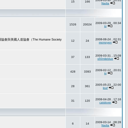
2009-03-30 , 20:01
15
166
Nadia
2009-03-29 , 00:34
1526
20024
kt
道協會（The Humane Society
2008-08-24 , 02:31
12
24
momoyen
2009-03-31 , 15:09
37
133
s50mileblue
2009-02-12 , 20:01
428
3393
kt
2005-05-23 , 22:00
28
361
leaf
2008-04-28 , 17:16
31
120
catslover
2009-03-14 , 08:28
6
14
Nadia