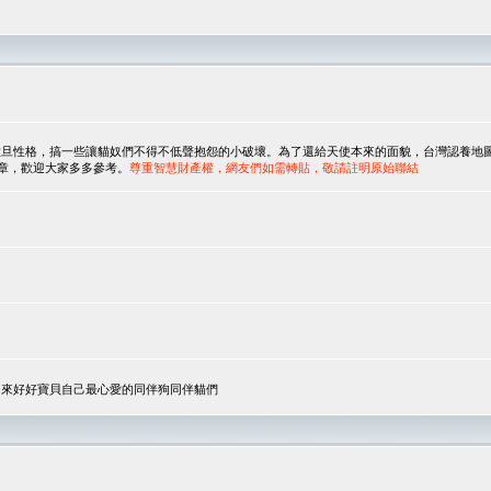
，搞一些讓貓奴們不得不低聲抱怨的小破壞。為了還給天使本來的面貌，台灣認養地圖協會與美國人
翻譯文章，歡迎大家多多參考。
尊重智慧財產權，網友們如需轉貼，敬請註明原始聯結
，來好好寶貝自己最心愛的同伴狗同伴貓們