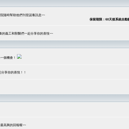
院隨時幫助他們刊登認養訊息~~
保留期限：60天後系統自動刪除
養的義工和獸醫們一起分享你的喜悅~~
供一個機會！
起分享你的喜悅！！
？
最高興的回報喔~~