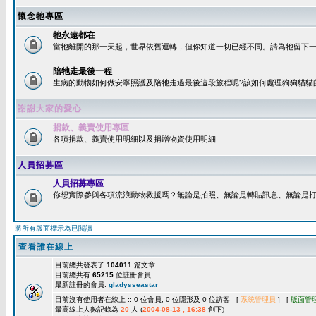
懷念牠專區
牠永遠都在
當牠離開的那一天起，世界依舊運轉，但你知道一切已經不同。請為牠留下一個
陪牠走最後一程
生病的動物如何做安寧照護及陪牠走過最後這段旅程呢?該如何處理狗狗貓貓
謝謝大家的愛心
捐款、義賣使用專區
各項捐款、義賣使用明細以及捐贈物資使用明細
人員招募區
人員招募專區
你想實際參與各項流浪動物救援嗎？無論是拍照、無論是轉貼訊息、無論是打字
將所有版面標示為已閱讀
查看誰在線上
目前總共發表了
104011
篇文章
目前總共有
65215
位註冊會員
最新註冊的會員:
gladysseastar
目前沒有使用者在線上 :: 0 位會員, 0 位隱形及 0 位訪客 [
系統管理員
] [
版面管
最高線上人數記錄為
20
人 (
2004-08-13 , 16:38
創下)