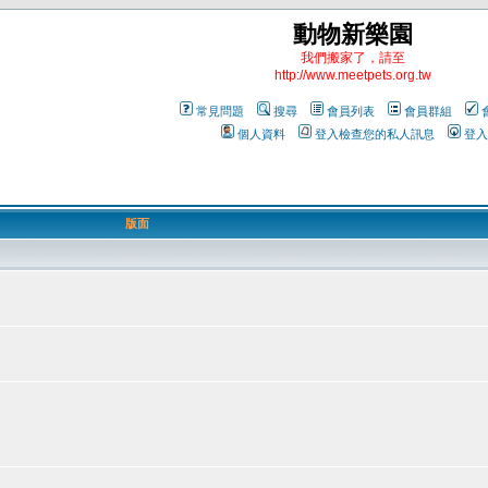
動物新樂園
我們搬家了，請至
http://www.meetpets.org.tw
常見問題
搜尋
會員列表
會員群組
個人資料
登入檢查您的私人訊息
登入
版面