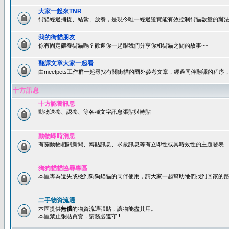
大家一起來TNR
街貓經過捕捉、結紮、放養，是現今唯一經過證實能有效控制街貓數量的辦法
我的街貓朋友
你有固定餵養街貓嗎？歡迎你一起跟我們分享你和街貓之間的故事~~
翻譯文章大家一起看
由meetpets工作群一起尋找有關街貓的國外參考文章，經過同伴翻譯的程
十方訊息
十方認養訊息
動物送養、認養、等各種文字訊息張貼與轉貼
動物即時消息
有關動物相關新聞、轉貼訊息、求救訊息等有立即性或具時效性的主題發表
狗狗貓貓協尋專區
本區專為遺失或檢到狗狗貓貓的同伴使用，請大家一起幫助牠們找到回家的路~
二手物資流通
本區提供
無償
的物資流通張貼，讓物能盡其用。
本區禁止張貼買賣，請務必遵守!!