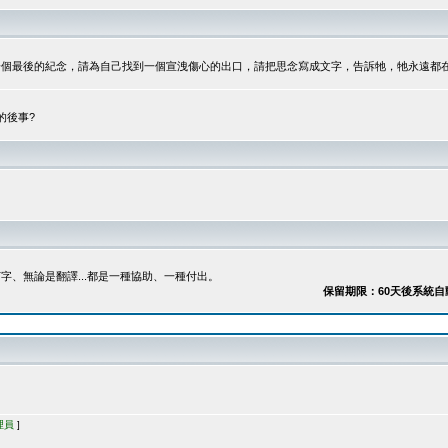
最後的紀念，請為自己找到一個宣洩傷心的出口，請把思念寫成文字，告訴牠，牠永遠都在...
的後事?
、無論是翻譯...都是一種協助、一種付出。
保留期限：60天後系統自動刪除
理員
]