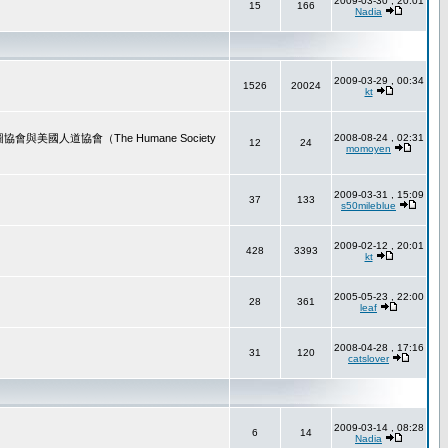
2009-03-30 , 20:01
15
166
Nadia
2009-03-29 , 00:34
1526
20024
kt
道協會（The Humane Society
2008-08-24 , 02:31
12
24
momoyen
2009-03-31 , 15:09
37
133
s50mileblue
2009-02-12 , 20:01
428
3393
kt
2005-05-23 , 22:00
28
361
leaf
2008-04-28 , 17:16
31
120
catslover
2009-03-14 , 08:28
6
14
Nadia