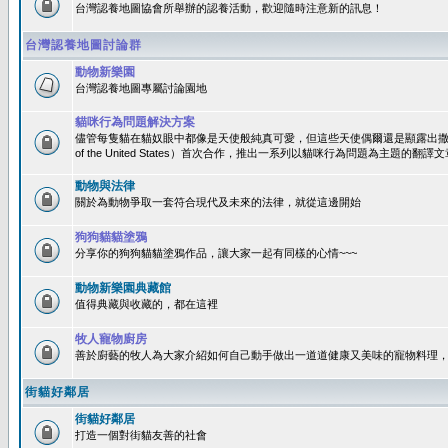
台灣認養地圖協會所舉辦的認養活動，歡迎隨時注意新的訊息！
台灣認養地圖討論群
動物新樂園
台灣認養地圖專屬討論園地
貓咪行為問題解決方案
儘管每隻貓在貓奴眼中都像是天使般純真可愛，但這些天使偶爾還是顯露出撒旦性格
of the United States）首次合作，推出一系列以貓咪行為問題為主題的
動物與法律
關於為動物爭取一套符合現代及未來的法律，就從這邊開始
狗狗貓貓塗鴉
分享你的狗狗貓貓塗鴉作品，讓大家一起有同樣的心情~~~
動物新樂園典藏館
值得典藏與收藏的，都在這裡
牧人寵物廚房
善於廚藝的牧人為大家介紹如何自己動手做出一道道健康又美味的寵物料理
街貓好鄰居
街貓好鄰居
打造一個對街貓友善的社會