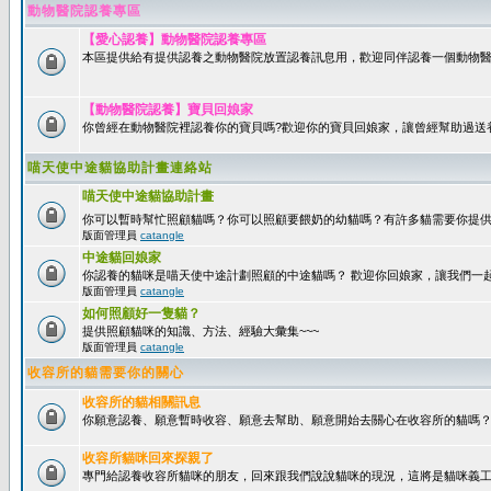
動物醫院認養專區
【愛心認養】動物醫院認養專區
本區提供給有提供認養之動物醫院放置認養訊息用，歡迎同伴認養一個動物醫
【動物醫院認養】寶貝回娘家
你曾經在動物醫院裡認養你的寶貝嗎?歡迎你的寶貝回娘家，讓曾經幫助過送
喵天使中途貓協助計畫連絡站
喵天使中途貓協助計畫
你可以暫時幫忙照顧貓嗎？你可以照顧要餵奶的幼貓嗎？有許多貓需要你提
版面管理員
catangle
中途貓回娘家
你認養的貓咪是喵天使中途計劃照顧的中途貓嗎？ 歡迎你回娘家，讓我們一
版面管理員
catangle
如何照顧好一隻貓？
提供照顧貓咪的知識、方法、經驗大彙集~~~
版面管理員
catangle
收容所的貓需要你的關心
收容所的貓相關訊息
你願意認養、願意暫時收容、願意去幫助、願意開始去關心在收容所的貓嗎
收容所貓咪回來探親了
專門給認養收容所貓咪的朋友，回來跟我們說說貓咪的現況，這將是貓咪義工