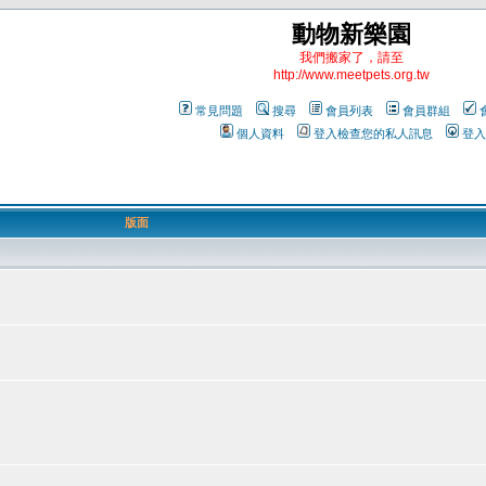
動物新樂園
我們搬家了，請至
http://www.meetpets.org.tw
常見問題
搜尋
會員列表
會員群組
個人資料
登入檢查您的私人訊息
登入
版面