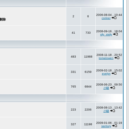
2006-08-04 , 10:44
2
6
coriner
2008-09-16 , 18:04
41
733
sily_sisily
2008-11-18 , 20:52
483
11988
tomatowen
2009-02-18 , 15:02
331
6159
evelyn
2008-06-23 , 09:50
765
6844
小騷
2008-08-13 , 13:42
223
2206
小騷
2009-01-06 , 01:19
327
11198
santury