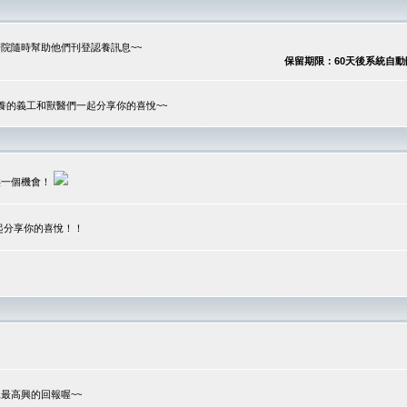
院隨時幫助他們刊登認養訊息~~
保留期限：60天後系統自動刪除
養的義工和獸醫們一起分享你的喜悅~~
供一個機會！
起分享你的喜悅！！
？
最高興的回報喔~~