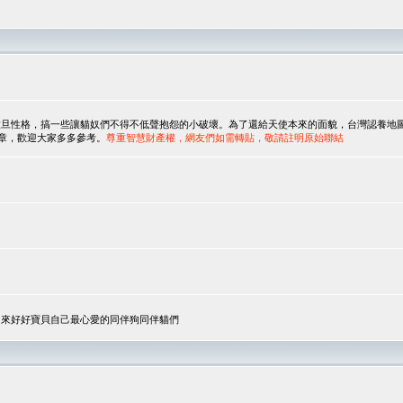
，搞一些讓貓奴們不得不低聲抱怨的小破壞。為了還給天使本來的面貌，台灣認養地圖協會與美國人
翻譯文章，歡迎大家多多參考。
尊重智慧財產權，網友們如需轉貼，敬請註明原始聯結
，來好好寶貝自己最心愛的同伴狗同伴貓們