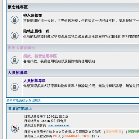
懷念牠專區
牠永遠都在
當牠離開的那一天起，世界依舊運轉，但你知道一切已經不同。請為牠留下一個
陪牠走最後一程
生病的動物如何做安寧照護及陪牠走過最後這段旅程呢?該如何處理狗狗貓貓
謝謝大家的愛心
捐款、義賣使用專區
各項捐款、義賣使用明細以及捐贈物資使用明細
人員招募區
人員招募專區
你想實際參與各項流浪動物救援嗎？無論是拍照、無論是轉貼訊息、無論是打字
將所有版面標示為已閱讀
查看誰在線上
目前總共發表了
104011
篇文章
目前總共有
65215
位註冊會員
最新註冊的會員:
gladysseastar
目前沒有使用者在線上 :: 0 位會員, 0 位隱形及 0 位訪客 [
系統管理員
] [
版面管
最高線上人數記錄為
20
人 (
2004-08-13 , 16:38
創下)