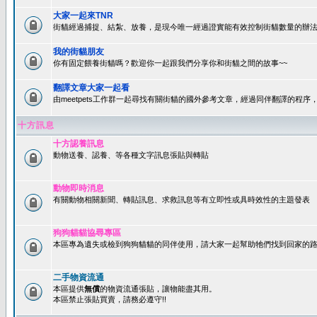
大家一起來TNR
街貓經過捕捉、結紮、放養，是現今唯一經過證實能有效控制街貓數量的辦法
我的街貓朋友
你有固定餵養街貓嗎？歡迎你一起跟我們分享你和街貓之間的故事~~
翻譯文章大家一起看
由meetpets工作群一起尋找有關街貓的國外參考文章，經過同伴翻譯的程
十方訊息
十方認養訊息
動物送養、認養、等各種文字訊息張貼與轉貼
動物即時消息
有關動物相關新聞、轉貼訊息、求救訊息等有立即性或具時效性的主題發表
狗狗貓貓協尋專區
本區專為遺失或檢到狗狗貓貓的同伴使用，請大家一起幫助牠們找到回家的路~
二手物資流通
本區提供
無償
的物資流通張貼，讓物能盡其用。
本區禁止張貼買賣，請務必遵守!!