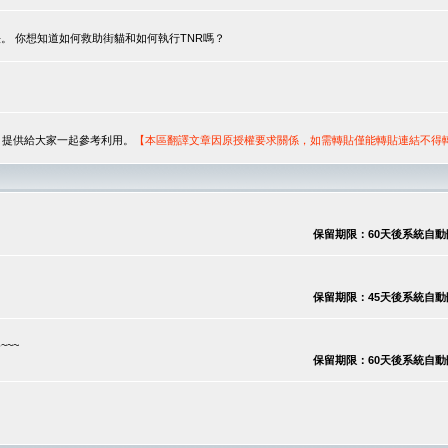
。 你想知道如何救助街貓和如何執行TNR嗎？
序，提供給大家一起參考利用。
【本區翻譯文章因原授權要求關係，如需轉貼僅能轉貼連結不得
保留期限：60天後系統自動刪除
保留期限：45天後系統自動刪除
~~
保留期限：60天後系統自動刪除