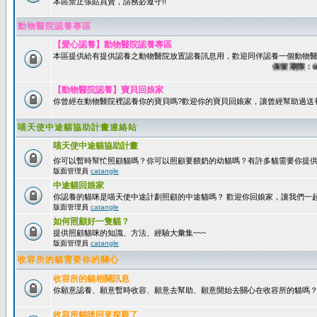
本區禁止張貼買賣，請務必遵守!!
動物醫院認養專區
【愛心認養】動物醫院認養專區
本區提供給有提供認養之動物醫院放置認養訊息用，歡迎同伴認養一個動物醫
保留期限：60天
【動物醫院認養】寶貝回娘家
你曾經在動物醫院裡認養你的寶貝嗎?歡迎你的寶貝回娘家，讓曾經幫助過送
喵天使中途貓協助計畫連絡站
喵天使中途貓協助計畫
你可以暫時幫忙照顧貓嗎？你可以照顧要餵奶的幼貓嗎？有許多貓需要你提
版面管理員
catangle
中途貓回娘家
你認養的貓咪是喵天使中途計劃照顧的中途貓嗎？ 歡迎你回娘家，讓我們一
版面管理員
catangle
如何照顧好一隻貓？
提供照顧貓咪的知識、方法、經驗大彙集~~~
版面管理員
catangle
收容所的貓需要你的關心
收容所的貓相關訊息
你願意認養、願意暫時收容、願意去幫助、願意開始去關心在收容所的貓嗎
收容所貓咪回來探親了