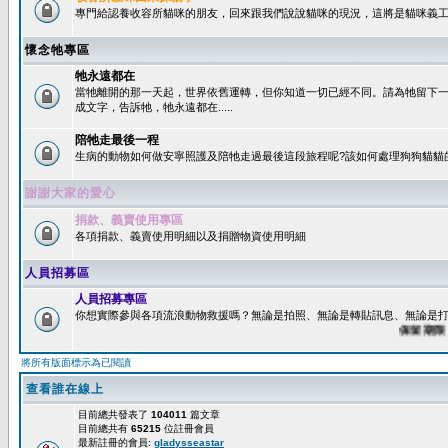
專門給認養收容所貓咪的朋友，回來跟我們說說貓咪的現況，這將是貓咪義工
懷念牠專區
牠永遠都在
當牠離開的那一天起，世界依舊運轉，但你知道一切已經不同。請為牠留下
成文字，告訴牠，牠永遠都在.....
陪牠走最後一程
生病的動物如何做安寧照護及陪牠走過最後這段旅程呢?該如何處理狗狗貓貓
謝謝大家的愛心
捐款、義賣使用專區
各項捐款、義賣使用明細以及捐贈物資使用明細
人員招募區
人員招募專區
你想實際參與各項流浪動物救援嗎？無論是拍照、無論是轉貼訊息、無論是打字
保留期限：60
將所有版面標示為已閱讀
查看誰在線上
目前總共發表了
104011
篇文章
目前總共有
65215
位註冊會員
最新註冊的會員:
gladysseastar