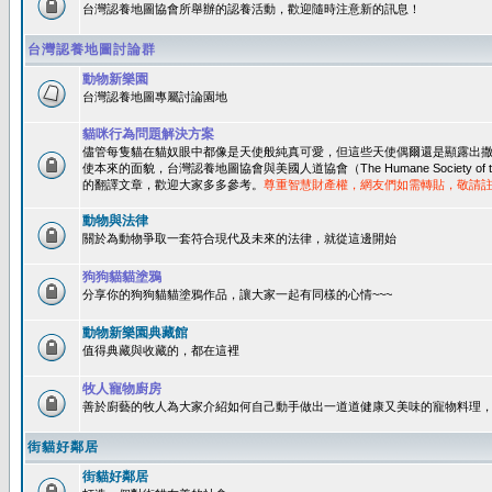
台灣認養地圖協會所舉辦的認養活動，歡迎隨時注意新的訊息！
台灣認養地圖討論群
動物新樂園
台灣認養地圖專屬討論園地
貓咪行為問題解決方案
儘管每隻貓在貓奴眼中都像是天使般純真可愛，但這些天使偶爾還是顯露出
使本來的面貌，台灣認養地圖協會與美國人道協會（The Humane Society of 
的翻譯文章，歡迎大家多多參考。
尊重智慧財產權，網友們如需轉貼，敬請
動物與法律
關於為動物爭取一套符合現代及未來的法律，就從這邊開始
狗狗貓貓塗鴉
分享你的狗狗貓貓塗鴉作品，讓大家一起有同樣的心情~~~
動物新樂園典藏館
值得典藏與收藏的，都在這裡
牧人寵物廚房
善於廚藝的牧人為大家介紹如何自己動手做出一道道健康又美味的寵物料理
街貓好鄰居
街貓好鄰居