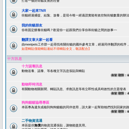
打造一個對街貓友善的社會
大家一起來TNR
街貓經過捕捉、結紮、放養，是現今唯一經過證實能有效控制街貓數量的辦法
我的街貓朋友
你有固定餵養街貓嗎？歡迎你一起跟我們分享你和街貓之間的故事~~
翻譯文章大家一起看
由meetpets工作群一起尋找有關街貓的國外參考文章，經過同伴翻譯的程
如需轉貼僅能轉貼連結不得轉貼全文，敬請配合】
十方訊息
十方認養訊息
動物送養、認養、等各種文字訊息張貼與轉貼
保留期限：60天
動物即時消息
有關動物相關新聞、轉貼訊息、求救訊息等有立即性或具時效性的主題發表
保留期限：45天
狗狗貓貓協尋專區
本區專為遺失或檢到狗狗貓貓的同伴使用，請大家一起幫助牠們找到回家的路~
保留期限：60天
二手物資流通
本區提供
無償
的物資流通張貼，讓物能盡其用。