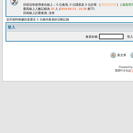
目前沒有使用者在線上 :: 0 位會員, 0 位隱形及 0 位訪客 [
系統管理員
] [
版面管
最高線上人數記錄為
20
人 (
2004-08-13 , 16:38
創下)
目前線上註冊會員: 沒有
這些資料根據的是最近 5 分鐘內會員的活動記錄
登入
會員名稱:
登入
新文章
Powered by
繁體中文化由