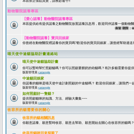
本區禁止張貼買賣，請務必遵守!!
動物醫院認養專區
【愛心認養】動物醫院認養專區
本區提供給有提供認養之動物醫院放置認養訊息用，歡迎同伴認養一個動物醫
保留期限：60天
【動物醫院認養】寶貝回娘家
你曾經在動物醫院裡認養你的寶貝嗎?歡迎你的寶貝回娘家，讓曾經幫助過送
喵天使中途貓協助計畫連絡站
喵天使中途貓協助計畫
你可以暫時幫忙照顧貓嗎？你可以照顧要餵奶的幼貓嗎？有許多貓需要你提
版面管理員
catangle
中途貓回娘家
你認養的貓咪是喵天使中途計劃照顧的中途貓嗎？ 歡迎你回娘家，讓我們一
版面管理員
catangle
如何照顧好一隻貓？
提供照顧貓咪的知識、方法、經驗大彙集~~~
版面管理員
catangle
收容所的貓需要你的關心
收容所的貓相關訊息
你願意認養、願意暫時收容、願意去幫助、願意開始去關心在收容所的貓嗎
收容所貓咪回來探親了