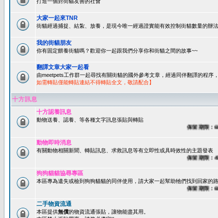
打造一個對街貓友善的社會
大家一起來TNR
街貓經過捕捉、結紮、放養，是現今唯一經過證實能有效控制街貓數量的辦法
我的街貓朋友
你有固定餵養街貓嗎？歡迎你一起跟我們分享你和街貓之間的故事~~
翻譯文章大家一起看
由meetpets工作群一起尋找有關街貓的國外參考文章，經過同伴翻譯的程
如需轉貼僅能轉貼連結不得轉貼全文，敬請配合】
十方訊息
十方認養訊息
動物送養、認養、等各種文字訊息張貼與轉貼
保留期限：60天
動物即時消息
有關動物相關新聞、轉貼訊息、求救訊息等有立即性或具時效性的主題發表
保留期限：45天
狗狗貓貓協尋專區
本區專為遺失或檢到狗狗貓貓的同伴使用，請大家一起幫助牠們找到回家的路~
保留期限：60天
二手物資流通
本區提供
無償
的物資流通張貼，讓物能盡其用。