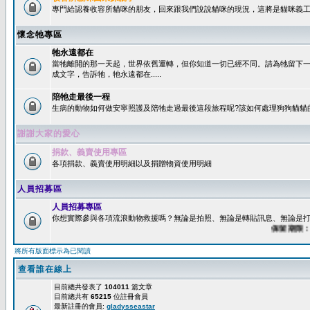
專門給認養收容所貓咪的朋友，回來跟我們說說貓咪的現況，這將是貓咪義工
懷念牠專區
牠永遠都在
當牠離開的那一天起，世界依舊運轉，但你知道一切已經不同。請為牠留下
成文字，告訴牠，牠永遠都在.....
陪牠走最後一程
生病的動物如何做安寧照護及陪牠走過最後這段旅程呢?該如何處理狗狗貓貓
謝謝大家的愛心
捐款、義賣使用專區
各項捐款、義賣使用明細以及捐贈物資使用明細
人員招募區
人員招募專區
你想實際參與各項流浪動物救援嗎？無論是拍照、無論是轉貼訊息、無論是打字
保留期限：60
將所有版面標示為已閱讀
查看誰在線上
目前總共發表了
104011
篇文章
目前總共有
65215
位註冊會員
最新註冊的會員:
gladysseastar