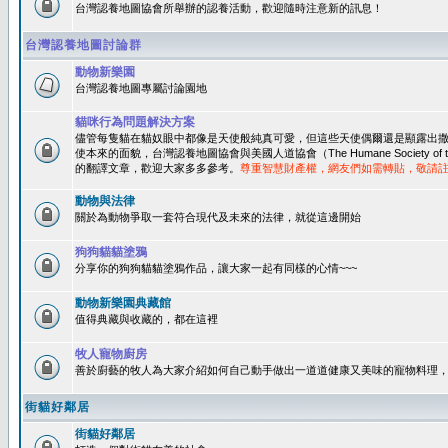
台灣認養地圖協會所舉辦的認養活動，歡迎隨時注意新的訊息！
台灣認養地圖討論群
動物新樂園
台灣認養地圖專屬討論園地
貓咪行為問題解決方案
儘管每隻貓在貓奴眼中都像是天使般純真可愛，但這些天使偶爾還是顯露出
使本來的面貌，台灣認養地圖協會與美國人道協會（The Humane Society of 
的翻譯文章，歡迎大家多多參考。
尊重智慧財產權，網友們如需轉貼，敬請
動物與法律
關於為動物爭取一套符合現代及未來的法律，就從這邊開始
狗狗貓貓塗鴉
分享你的狗狗貓貓塗鴉作品，讓大家一起有同樣的心情~~~
動物新樂園典藏館
值得典藏與收藏的，都在這裡
牧人寵物廚房
善於廚藝的牧人為大家介紹如何自己動手做出一道道健康又美味的寵物料理
街貓好鄰居
街貓好鄰居