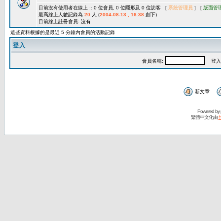
目前沒有使用者在線上 :: 0 位會員, 0 位隱形及 0 位訪客 [
系統管理員
] [
版面管
最高線上人數記錄為
20
人 (
2004-08-13 , 16:38
創下)
目前線上註冊會員: 沒有
這些資料根據的是最近 5 分鐘內會員的活動記錄
登入
會員名稱:
登入
新文章
Powered by
繁體中文化由