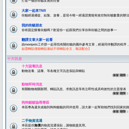
打造一個對街貓友善的社會
大家一起來TNR
街貓經過捕捉、結紮、放養，是現今唯一經過證實能有效控制街貓數量的辦法
我的街貓朋友
你有固定餵養街貓嗎？歡迎你一起跟我們分享你和街貓之間的故事~~
翻譯文章大家一起看
由meetpets工作群一起尋找有關街貓的國外參考文章，經過同伴翻譯的程
如需轉貼僅能轉貼連結不得轉貼全文，敬請配合】
十方訊息
十方認養訊息
動物送養、認養、等各種文字訊息張貼與轉貼
保留期限：60天
動物即時消息
有關動物相關新聞、轉貼訊息、求救訊息等有立即性或具時效性的主題發表
保留期限：45天
狗狗貓貓協尋專區
本區專為遺失或檢到狗狗貓貓的同伴使用，請大家一起幫助牠們找到回家的路~
保留期限：60天
二手物資流通
本區提供
無償
的物資流通張貼，讓物能盡其用。