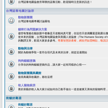
台灣認養地圖協會所舉辦的認養活動，歡迎隨時注意新的訊息！
台灣認養地圖討論群
動物新樂園
台灣認養地圖專屬討論園地
貓咪行為問題解決方案
儘管每隻貓在貓奴眼中都像是天使般純真可愛，但這些天使偶爾還是顯露出
使本來的面貌，台灣認養地圖協會與美國人道協會（The Humane Society of 
的翻譯文章，歡迎大家多多參考。
尊重智慧財產權，網友們如需轉貼，敬請
動物與法律
關於為動物爭取一套符合現代及未來的法律，就從這邊開始
狗狗貓貓塗鴉
分享你的狗狗貓貓塗鴉作品，讓大家一起有同樣的心情~~~
動物新樂園典藏館
值得典藏與收藏的，都在這裡
牧人寵物廚房
善於廚藝的牧人為大家介紹如何自己動手做出一道道健康又美味的寵物料理
街貓好鄰居
街貓好鄰居