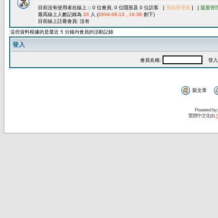
目前沒有使用者在線上 :: 0 位會員, 0 位隱形及 0 位訪客 [
系統管理員
] [
版面管
最高線上人數記錄為
20
人 (
2004-08-13 , 16:38
創下)
目前線上註冊會員: 沒有
這些資料根據的是最近 5 分鐘內會員的活動記錄
登入
會員名稱:
登入
新文章
Powered by
繁體中文化由