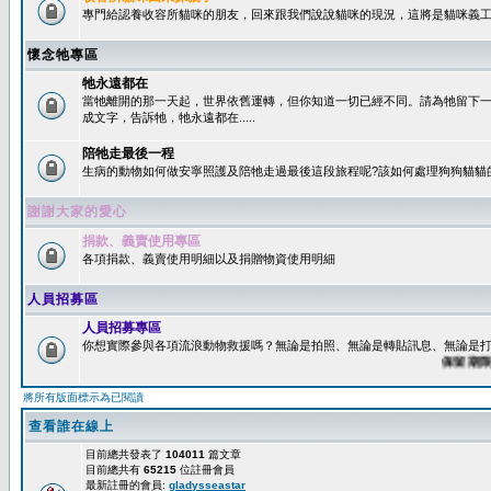
專門給認養收容所貓咪的朋友，回來跟我們說說貓咪的現況，這將是貓咪義工
懷念牠專區
牠永遠都在
當牠離開的那一天起，世界依舊運轉，但你知道一切已經不同。請為牠留下
成文字，告訴牠，牠永遠都在.....
陪牠走最後一程
生病的動物如何做安寧照護及陪牠走過最後這段旅程呢?該如何處理狗狗貓貓
謝謝大家的愛心
捐款、義賣使用專區
各項捐款、義賣使用明細以及捐贈物資使用明細
人員招募區
人員招募專區
你想實際參與各項流浪動物救援嗎？無論是拍照、無論是轉貼訊息、無論是打字
保留期限：6
將所有版面標示為已閱讀
查看誰在線上
目前總共發表了
104011
篇文章
目前總共有
65215
位註冊會員
最新註冊的會員:
gladysseastar