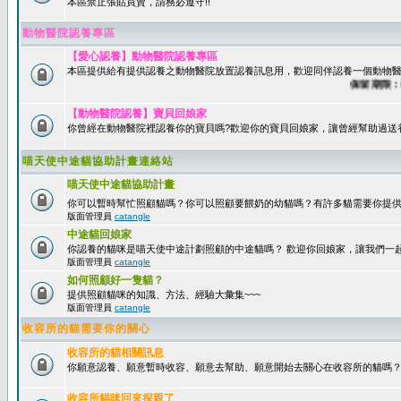
本區禁止張貼買賣，請務必遵守!!
動物醫院認養專區
【愛心認養】動物醫院認養專區
本區提供給有提供認養之動物醫院放置認養訊息用，歡迎同伴認養一個動物醫
保留期限：60天
【動物醫院認養】寶貝回娘家
你曾經在動物醫院裡認養你的寶貝嗎?歡迎你的寶貝回娘家，讓曾經幫助過送
喵天使中途貓協助計畫連絡站
喵天使中途貓協助計畫
你可以暫時幫忙照顧貓嗎？你可以照顧要餵奶的幼貓嗎？有許多貓需要你提
版面管理員
catangle
中途貓回娘家
你認養的貓咪是喵天使中途計劃照顧的中途貓嗎？ 歡迎你回娘家，讓我們一
版面管理員
catangle
如何照顧好一隻貓？
提供照顧貓咪的知識、方法、經驗大彙集~~~
版面管理員
catangle
收容所的貓需要你的關心
收容所的貓相關訊息
你願意認養、願意暫時收容、願意去幫助、願意開始去關心在收容所的貓嗎
收容所貓咪回來探親了