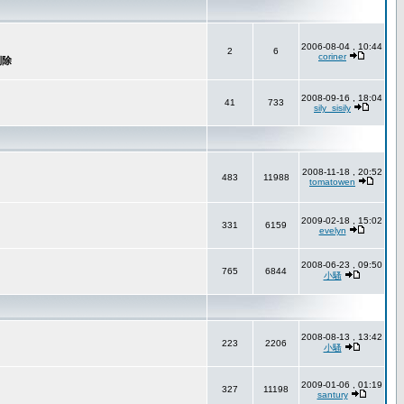
2006-08-04 , 10:44
2
6
coriner
2008-09-16 , 18:04
41
733
sily_sisily
2008-11-18 , 20:52
483
11988
tomatowen
2009-02-18 , 15:02
331
6159
evelyn
2008-06-23 , 09:50
765
6844
小騷
2008-08-13 , 13:42
223
2206
小騷
2009-01-06 , 01:19
327
11198
santury