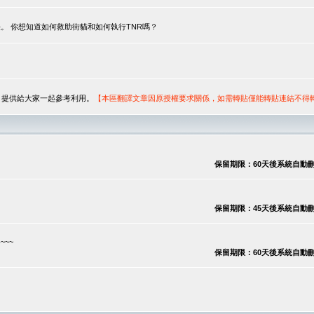
。 你想知道如何救助街貓和如何執行TNR嗎？
序，提供給大家一起參考利用。
【本區翻譯文章因原授權要求關係，如需轉貼僅能轉貼連結不得
保留期限：60天後系統自動刪除
保留期限：45天後系統自動刪除
~~
保留期限：60天後系統自動刪除