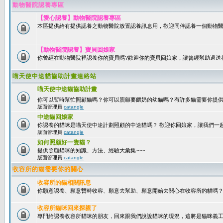
動物醫院認養專區
【愛心認養】動物醫院認養專區
本區提供給有提供認養之動物醫院放置認養訊息用，歡迎同伴認養一個動物醫
【動物醫院認養】寶貝回娘家
你曾經在動物醫院裡認養你的寶貝嗎?歡迎你的寶貝回娘家，讓曾經幫助過送
喵天使中途貓協助計畫連絡站
喵天使中途貓協助計畫
你可以暫時幫忙照顧貓嗎？你可以照顧要餵奶的幼貓嗎？有許多貓需要你提
版面管理員
catangle
中途貓回娘家
你認養的貓咪是喵天使中途計劃照顧的中途貓嗎？ 歡迎你回娘家，讓我們一
版面管理員
catangle
如何照顧好一隻貓？
提供照顧貓咪的知識、方法、經驗大彙集~~~
版面管理員
catangle
收容所的貓需要你的關心
收容所的貓相關訊息
你願意認養、願意暫時收容、願意去幫助、願意開始去關心在收容所的貓嗎
收容所貓咪回來探親了
專門給認養收容所貓咪的朋友，回來跟我們說說貓咪的現況，這將是貓咪義工