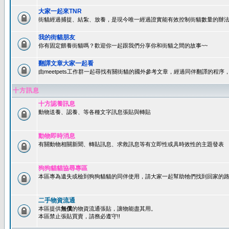
大家一起來TNR
街貓經過捕捉、結紮、放養，是現今唯一經過證實能有效控制街貓數量的辦法
我的街貓朋友
你有固定餵養街貓嗎？歡迎你一起跟我們分享你和街貓之間的故事~~
翻譯文章大家一起看
由meetpets工作群一起尋找有關街貓的國外參考文章，經過同伴翻譯的程
十方訊息
十方認養訊息
動物送養、認養、等各種文字訊息張貼與轉貼
動物即時消息
有關動物相關新聞、轉貼訊息、求救訊息等有立即性或具時效性的主題發表
狗狗貓貓協尋專區
本區專為遺失或檢到狗狗貓貓的同伴使用，請大家一起幫助牠們找到回家的路~
二手物資流通
本區提供
無償
的物資流通張貼，讓物能盡其用。
本區禁止張貼買賣，請務必遵守!!