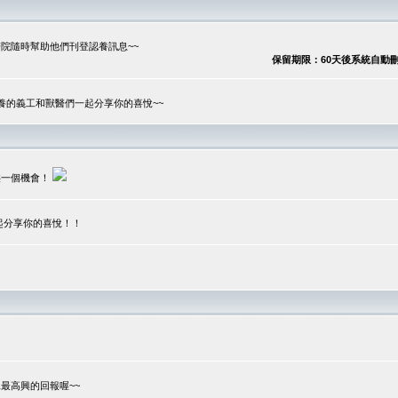
院隨時幫助他們刊登認養訊息~~
保留期限：60天後系統自動刪除
養的義工和獸醫們一起分享你的喜悅~~
供一個機會！
起分享你的喜悅！！
？
最高興的回報喔~~