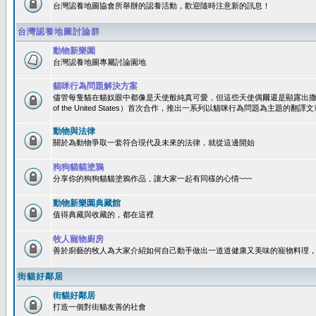
台灣認養地圖協會所舉辦的認養活動，歡迎隨時注意新的訊息！
台灣認養地圖討論群
動物新樂園
台灣認養地圖專屬討論園地
貓咪行為問題解決方案
儘管每隻貓在貓奴眼中都像是天使般純真可愛，但這些天使偶爾還是顯露出撒旦性格
of the United States）首次合作，推出一系列以貓咪行為問題為主題的
動物與法律
關於為動物爭取一套符合現代及未來的法律，就從這邊開始
狗狗貓貓塗鴉
分享你的狗狗貓貓塗鴉作品，讓大家一起有同樣的心情~~~
動物新樂園典藏館
值得典藏與收藏的，都在這裡
牧人寵物廚房
善於廚藝的牧人為大家介紹如何自己動手做出一道道健康又美味的寵物料理
街貓好鄰居
街貓好鄰居
打造一個對街貓友善的社會