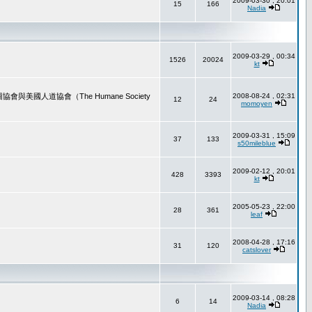
2009-03-30 , 20:01
15
166
Nadia
2009-03-29 , 00:34
1526
20024
kt
道協會（The Humane Society
2008-08-24 , 02:31
12
24
momoyen
2009-03-31 , 15:09
37
133
s50mileblue
2009-02-12 , 20:01
428
3393
kt
2005-05-23 , 22:00
28
361
leaf
2008-04-28 , 17:16
31
120
catslover
2009-03-14 , 08:28
6
14
Nadia