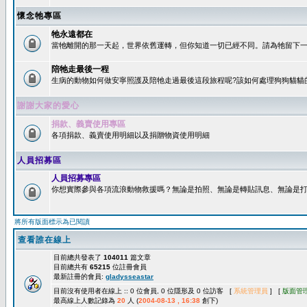
懷念牠專區
牠永遠都在
當牠離開的那一天起，世界依舊運轉，但你知道一切已經不同。請為牠留下一個
陪牠走最後一程
生病的動物如何做安寧照護及陪牠走過最後這段旅程呢?該如何處理狗狗貓貓
謝謝大家的愛心
捐款、義賣使用專區
各項捐款、義賣使用明細以及捐贈物資使用明細
人員招募區
人員招募專區
你想實際參與各項流浪動物救援嗎？無論是拍照、無論是轉貼訊息、無論是打字
將所有版面標示為已閱讀
查看誰在線上
目前總共發表了
104011
篇文章
目前總共有
65215
位註冊會員
最新註冊的會員:
gladysseastar
目前沒有使用者在線上 :: 0 位會員, 0 位隱形及 0 位訪客 [
系統管理員
] [
版面管
最高線上人數記錄為
20
人 (
2004-08-13 , 16:38
創下)