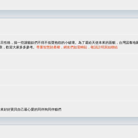
，搞一些讓貓奴們不得不低聲抱怨的小破壞。為了還給天使本來的面貌，台灣認養地圖協會與美國人
翻譯文章，歡迎大家多多參考。
尊重智慧財產權，網友們如需轉貼，敬請註明原始聯結
，來好好寶貝自己最心愛的同伴狗同伴貓們