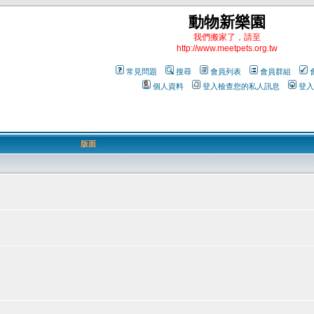
動物新樂園
我們搬家了，請至
http://www.meetpets.org.tw
常見問題
搜尋
會員列表
會員群組
個人資料
登入檢查您的私人訊息
登入
版面