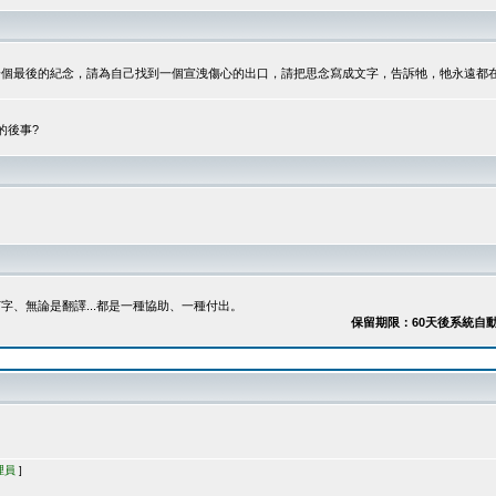
最後的紀念，請為自己找到一個宣洩傷心的出口，請把思念寫成文字，告訴牠，牠永遠都在...
的後事?
、無論是翻譯...都是一種協助、一種付出。
保留期限：60天後系統自動刪除
理員
]