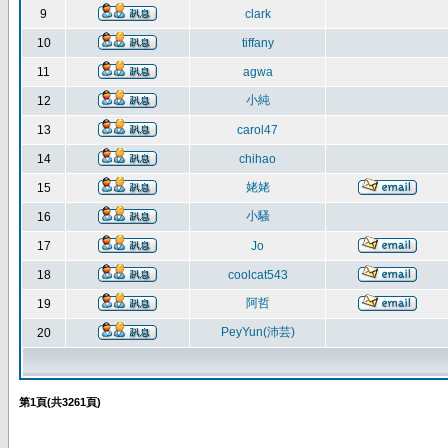
9
clark
10
tiffany
11
agwa
小純
12
13
carol47
14
chihao
姥姥
15
小騷
16
17
Jo
18
coolcat543
阿哲
19
PeyYun(沛芸)
20
第
1
頁(共
3261
頁)