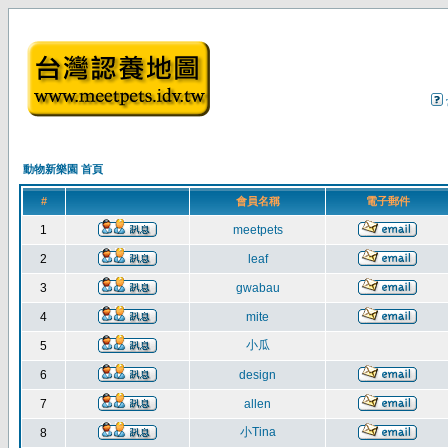
動物新樂園 首頁
#
會員名稱
電子郵件
1
meetpets
2
leaf
3
gwabau
4
mite
小瓜
5
6
design
7
allen
小Tina
8