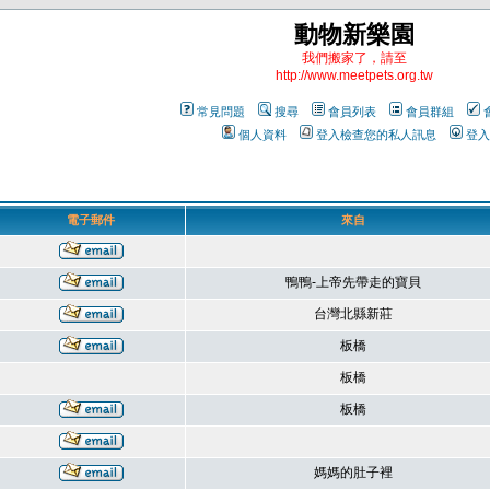
動物新樂園
我們搬家了，請至
http://www.meetpets.org.tw
常見問題
搜尋
會員列表
會員群組
個人資料
登入檢查您的私人訊息
登入
電子郵件
來自
鴨鴨-上帝先帶走的寶貝
台灣北縣新莊
板橋
板橋
板橋
媽媽的肚子裡