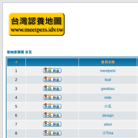
動物新樂園 首頁
#
會員名稱
1
meetpets
2
leaf
3
gwabau
4
mite
小瓜
5
6
design
7
allen
小Tina
8