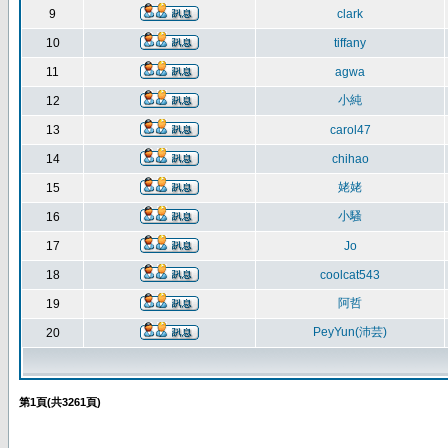
9
clark
10
tiffany
11
agwa
小純
12
13
carol47
14
chihao
姥姥
15
小騷
16
17
Jo
18
coolcat543
阿哲
19
PeyYun(沛芸)
20
第
1
頁(共
3261
頁)