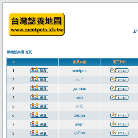
動物新樂園 首頁
#
會員名稱
電子郵件
1
meetpets
2
leaf
3
gwabau
4
mite
小瓜
5
6
design
7
allen
小Tina
8