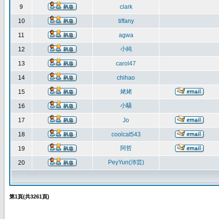
9
clark
10
tiffany
11
agwa
小純
12
13
carol47
14
chihao
姥姥
15
小騷
16
17
Jo
18
coolcat543
阿哲
19
PeyYun(沛芸)
20
第
1
頁(共
3261
頁)