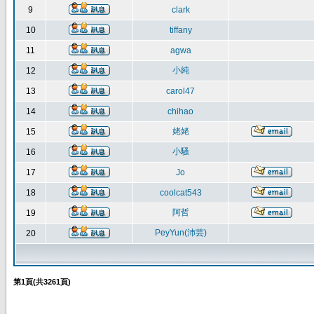
9
clark
10
tiffany
11
agwa
小純
12
13
carol47
14
chihao
姥姥
15
小騷
16
17
Jo
18
coolcat543
阿哲
19
PeyYun(沛芸)
20
第
1
頁(共
3261
頁)