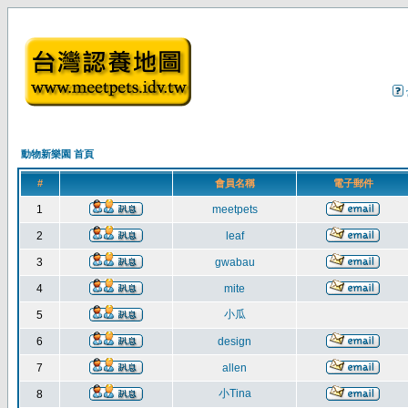
動物新樂園 首頁
#
會員名稱
電子郵件
1
meetpets
2
leaf
3
gwabau
4
mite
小瓜
5
6
design
7
allen
小Tina
8