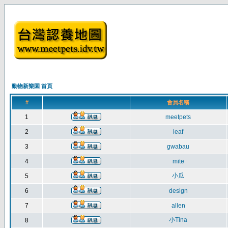
動物新樂園 首頁
#
會員名稱
1
meetpets
2
leaf
3
gwabau
4
mite
小瓜
5
6
design
7
allen
小Tina
8