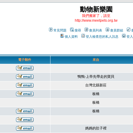
動物新樂園
我們搬家了，請至
http://www.meetpets.org.tw
常見問題
搜尋
會員列表
會員群組
個人資料
登入檢查您的私人訊息
登入
電子郵件
來自
鴨鴨-上帝先帶走的寶貝
台灣北縣新莊
板橋
板橋
板橋
媽媽的肚子裡