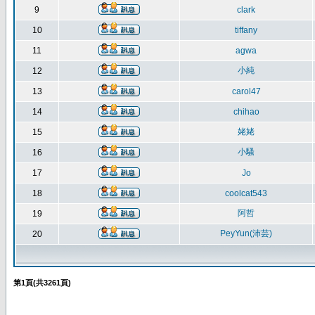
9
clark
10
tiffany
11
agwa
小純
12
13
carol47
14
chihao
姥姥
15
小騷
16
17
Jo
18
coolcat543
阿哲
19
PeyYun(沛芸)
20
第
1
頁(共
3261
頁)