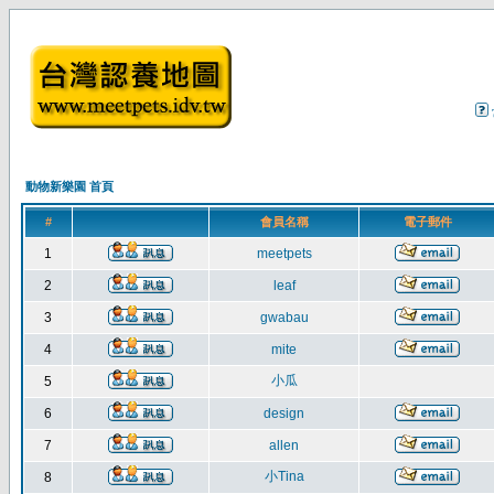
動物新樂園 首頁
#
會員名稱
電子郵件
1
meetpets
2
leaf
3
gwabau
4
mite
小瓜
5
6
design
7
allen
小Tina
8