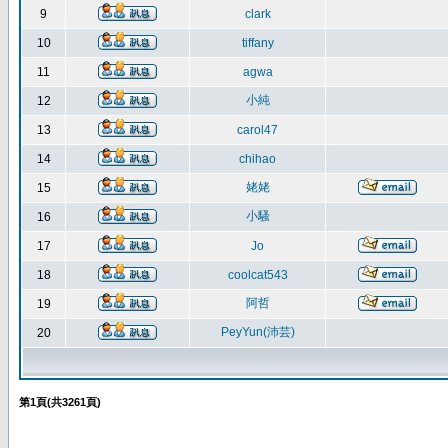
9
clark
10
tiffany
11
agwa
小純
12
13
carol47
14
chihao
姥姥
15
小騷
16
17
Jo
18
coolcat543
阿哲
19
PeyYun(沛芸)
20
第
1
頁(共
3261
頁)