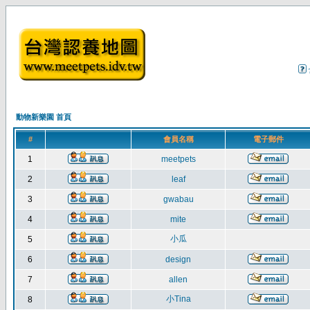
動物新樂園 首頁
#
會員名稱
電子郵件
1
meetpets
2
leaf
3
gwabau
4
mite
小瓜
5
6
design
7
allen
小Tina
8