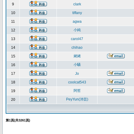
9
clark
10
tiffany
11
agwa
小純
12
13
carol47
14
chihao
姥姥
15
小騷
16
17
Jo
18
coolcat543
阿哲
19
PeyYun(沛芸)
20
第
1
頁(共
3261
頁)