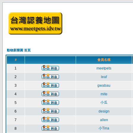
動物新樂園 首頁
#
會員名稱
1
meetpets
2
leaf
3
gwabau
4
mite
小瓜
5
6
design
7
allen
小Tina
8