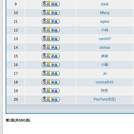
9
clark
10
tiffany
11
agwa
小純
12
13
carol47
14
chihao
姥姥
15
小騷
16
17
Jo
18
coolcat543
阿哲
19
PeyYun(沛芸)
20
第
1
頁(共
3261
頁)