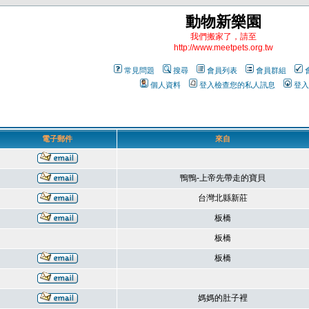
動物新樂園
我們搬家了，請至
http://www.meetpets.org.tw
常見問題
搜尋
會員列表
會員群組
個人資料
登入檢查您的私人訊息
登入
電子郵件
來自
鴨鴨-上帝先帶走的寶貝
台灣北縣新莊
板橋
板橋
板橋
媽媽的肚子裡