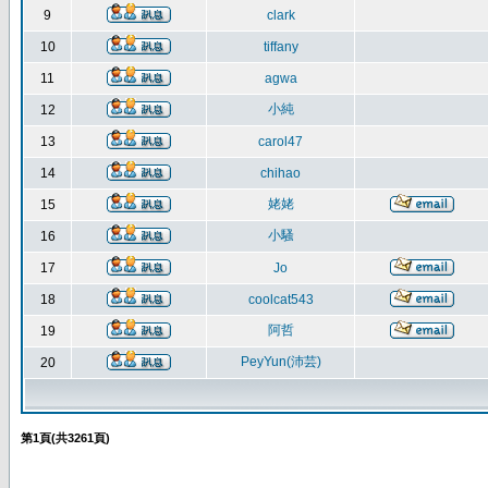
9
clark
10
tiffany
11
agwa
小純
12
13
carol47
14
chihao
姥姥
15
小騷
16
17
Jo
18
coolcat543
阿哲
19
PeyYun(沛芸)
20
第
1
頁(共
3261
頁)