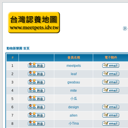
動物新樂園 首頁
#
會員名稱
電子郵件
1
meetpets
2
leaf
3
gwabau
4
mite
小瓜
5
6
design
7
allen
小Tina
8