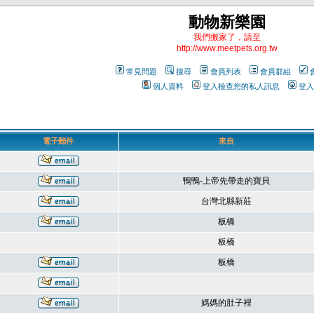
動物新樂園
我們搬家了，請至
http://www.meetpets.org.tw
常見問題
搜尋
會員列表
會員群組
個人資料
登入檢查您的私人訊息
登入
電子郵件
來自
鴨鴨-上帝先帶走的寶貝
台灣北縣新莊
板橋
板橋
板橋
媽媽的肚子裡