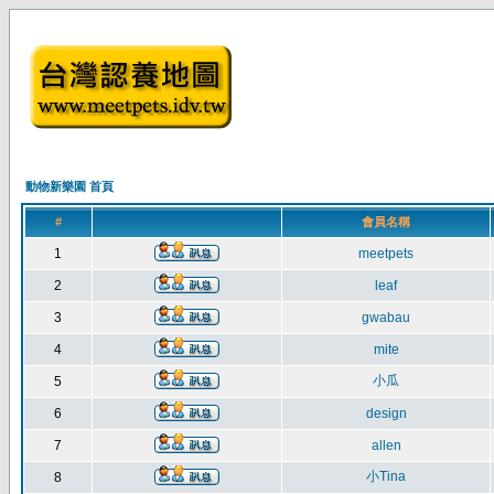
動物新樂園 首頁
#
會員名稱
1
meetpets
2
leaf
3
gwabau
4
mite
小瓜
5
6
design
7
allen
小Tina
8