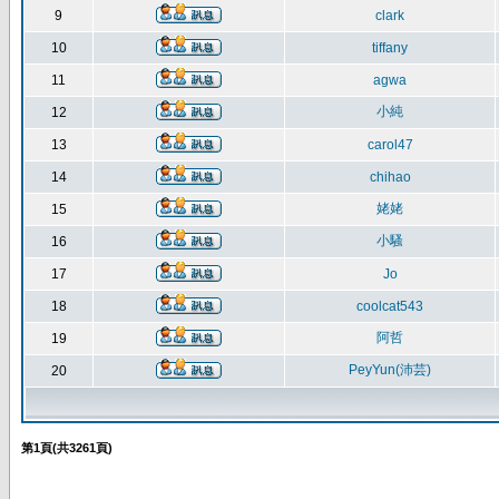
9
clark
10
tiffany
11
agwa
小純
12
13
carol47
14
chihao
姥姥
15
小騷
16
17
Jo
18
coolcat543
阿哲
19
PeyYun(沛芸)
20
第
1
頁(共
3261
頁)