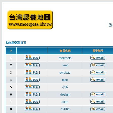
動物新樂園 首頁
#
會員名稱
電子郵件
1
meetpets
2
leaf
3
gwabau
4
mite
小瓜
5
6
design
7
allen
小Tina
8