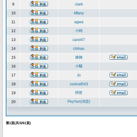
9
clark
10
tiffany
11
agwa
小純
12
13
carol47
14
chihao
姥姥
15
小騷
16
17
Jo
18
coolcat543
阿哲
19
PeyYun(沛芸)
20
第
1
頁(共
3261
頁)