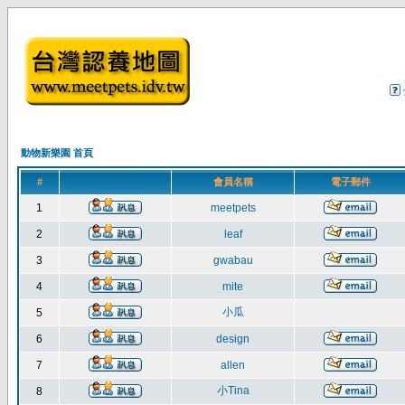
動物新樂園 首頁
#
會員名稱
電子郵件
1
meetpets
2
leaf
3
gwabau
4
mite
小瓜
5
6
design
7
allen
小Tina
8