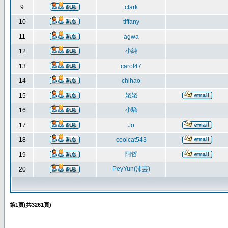
9
clark
10
tiffany
11
agwa
小純
12
13
carol47
14
chihao
姥姥
15
小騷
16
17
Jo
18
coolcat543
阿哲
19
PeyYun(沛芸)
20
第
1
頁(共
3261
頁)