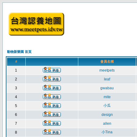
動物新樂園 首頁
#
會員名稱
1
meetpets
2
leaf
3
gwabau
4
mite
小瓜
5
6
design
7
allen
小Tina
8