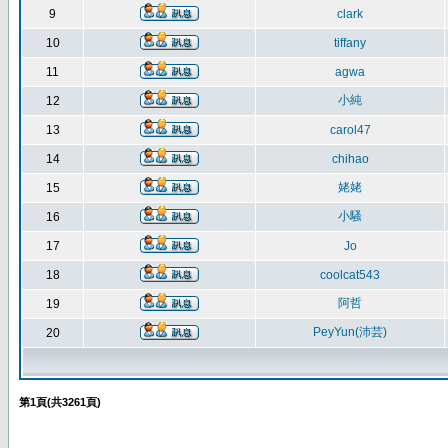
9
clark
10
tiffany
11
agwa
小純
12
13
carol47
14
chihao
姥姥
15
小騷
16
17
Jo
18
coolcat543
阿哲
19
PeyYun(沛芸)
20
第
1
頁(共
3261
頁)