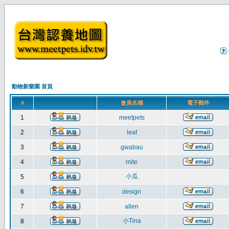
動物新樂園 首頁
#
會員名稱
電子郵件
1
meetpets
2
leaf
3
gwabau
4
mite
小瓜
5
6
design
7
allen
小Tina
8