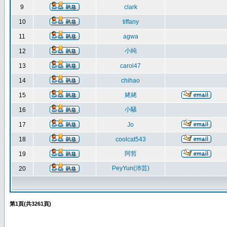
9
clark
10
tiffany
11
agwa
小純
12
13
carol47
14
chihao
姥姥
15
小騷
16
17
Jo
18
coolcat543
阿哲
19
PeyYun(沛芸)
20
第
1
頁(共
3261
頁)