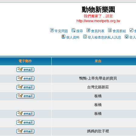
動物新樂園
我們搬家了，請至
http://www.meetpets.org.tw
常見問題
搜尋
會員列表
會員群組
個人資料
登入檢查您的私人訊息
登入
電子郵件
來自
鴨鴨-上帝先帶走的寶貝
台灣北縣新莊
板橋
板橋
板橋
媽媽的肚子裡