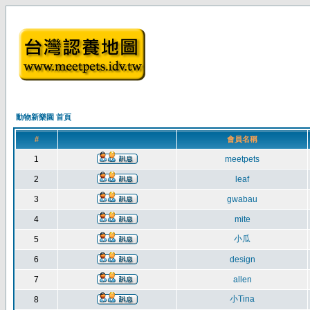
動物新樂園 首頁
#
會員名稱
1
meetpets
2
leaf
3
gwabau
4
mite
小瓜
5
6
design
7
allen
小Tina
8