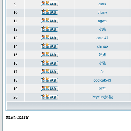
9
clark
10
tiffany
11
agwa
小純
12
13
carol47
14
chihao
姥姥
15
小騷
16
17
Jo
18
coolcat543
阿哲
19
PeyYun(沛芸)
20
第
1
頁(共
3261
頁)