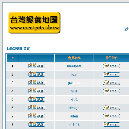
動物新樂園 首頁
#
會員名稱
電子郵件
1
meetpets
2
leaf
3
gwabau
4
mite
小瓜
5
6
design
7
allen
小Tina
8