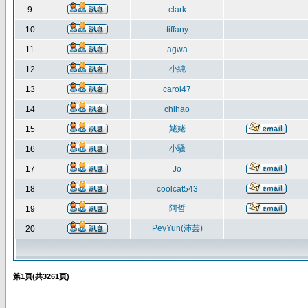
9
clark
10
tiffany
11
agwa
小純
12
13
carol47
14
chihao
姥姥
15
小騷
16
17
Jo
18
coolcat543
阿哲
19
PeyYun(沛芸)
20
第
1
頁(共
3261
頁)