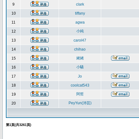
9
clark
10
tiffany
11
agwa
小純
12
13
carol47
14
chihao
姥姥
15
小騷
16
17
Jo
18
coolcat543
阿哲
19
PeyYun(沛芸)
20
第
1
頁(共
3261
頁)