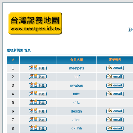
動物新樂園 首頁
#
會員名稱
電子郵件
1
meetpets
2
leaf
3
gwabau
4
mite
小瓜
5
6
design
7
allen
小Tina
8