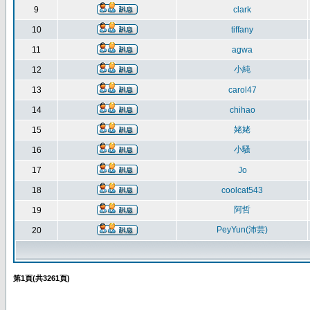
9
clark
10
tiffany
11
agwa
小純
12
13
carol47
14
chihao
姥姥
15
小騷
16
17
Jo
18
coolcat543
阿哲
19
PeyYun(沛芸)
20
第
1
頁(共
3261
頁)