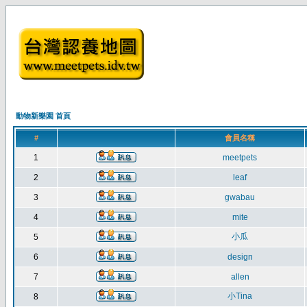
動物新樂園 首頁
#
會員名稱
1
meetpets
2
leaf
3
gwabau
4
mite
小瓜
5
6
design
7
allen
小Tina
8