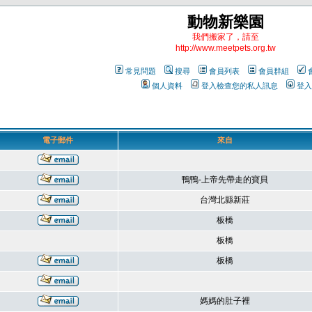
動物新樂園
我們搬家了，請至
http://www.meetpets.org.tw
常見問題
搜尋
會員列表
會員群組
個人資料
登入檢查您的私人訊息
登入
電子郵件
來自
鴨鴨-上帝先帶走的寶貝
台灣北縣新莊
板橋
板橋
板橋
媽媽的肚子裡