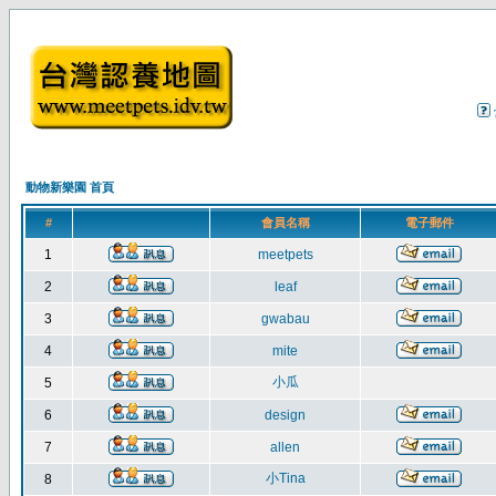
動物新樂園 首頁
#
會員名稱
電子郵件
1
meetpets
2
leaf
3
gwabau
4
mite
小瓜
5
6
design
7
allen
小Tina
8