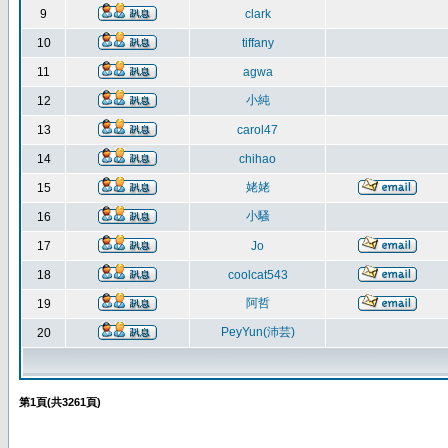
9
clark
10
tiffany
11
agwa
小純
12
13
carol47
14
chihao
姥姥
15
小騷
16
17
Jo
18
coolcat543
阿哲
19
PeyYun(沛芸)
20
第
1
頁(共
3261
頁)