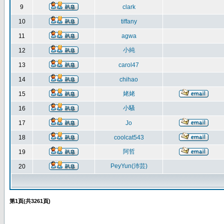
9
clark
10
tiffany
11
agwa
小純
12
13
carol47
14
chihao
姥姥
15
小騷
16
17
Jo
18
coolcat543
阿哲
19
PeyYun(沛芸)
20
第
1
頁(共
3261
頁)