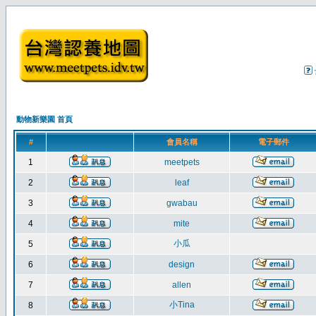
動物新樂園 首頁
#
會員名稱
電子郵件
1
meetpets
2
leaf
3
gwabau
4
mite
小瓜
5
6
design
7
allen
小Tina
8