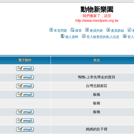
動物新樂園
我們搬家了，請至
http://www.meetpets.org.tw
常見問題
搜尋
會員列表
會員群組
個人資料
登入檢查您的私人訊息
登入
電子郵件
來自
鴨鴨-上帝先帶走的寶貝
台灣北縣新莊
板橋
板橋
板橋
媽媽的肚子裡