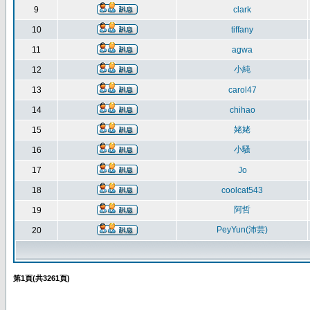
9
clark
10
tiffany
11
agwa
小純
12
13
carol47
14
chihao
姥姥
15
小騷
16
17
Jo
18
coolcat543
阿哲
19
PeyYun(沛芸)
20
第
1
頁(共
3261
頁)