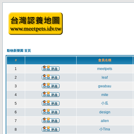
動物新樂園 首頁
#
會員名稱
1
meetpets
2
leaf
3
gwabau
4
mite
小瓜
5
6
design
7
allen
小Tina
8