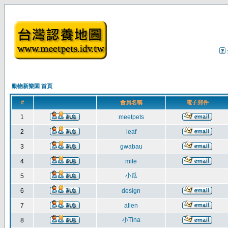
動物新樂園 首頁
#
會員名稱
電子郵件
1
meetpets
2
leaf
3
gwabau
4
mite
小瓜
5
6
design
7
allen
小Tina
8