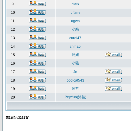
9
clark
10
tiffany
11
agwa
小純
12
13
carol47
14
chihao
姥姥
15
小騷
16
17
Jo
18
coolcat543
阿哲
19
PeyYun(沛芸)
20
第
1
頁(共
3261
頁)