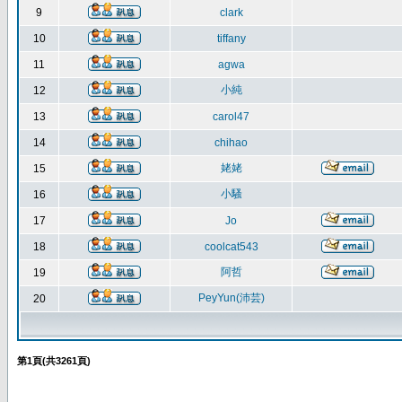
9
clark
10
tiffany
11
agwa
小純
12
13
carol47
14
chihao
姥姥
15
小騷
16
17
Jo
18
coolcat543
阿哲
19
PeyYun(沛芸)
20
第
1
頁(共
3261
頁)