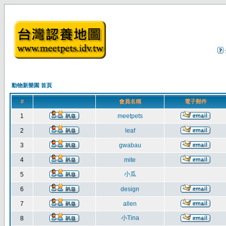
動物新樂園 首頁
#
會員名稱
電子郵件
1
meetpets
2
leaf
3
gwabau
4
mite
小瓜
5
6
design
7
allen
小Tina
8