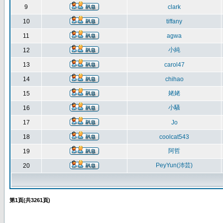
9
clark
10
tiffany
11
agwa
小純
12
13
carol47
14
chihao
姥姥
15
小騷
16
17
Jo
18
coolcat543
阿哲
19
PeyYun(沛芸)
20
第
1
頁(共
3261
頁)