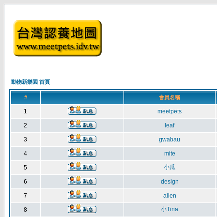
動物新樂園 首頁
#
會員名稱
1
meetpets
2
leaf
3
gwabau
4
mite
小瓜
5
6
design
7
allen
小Tina
8