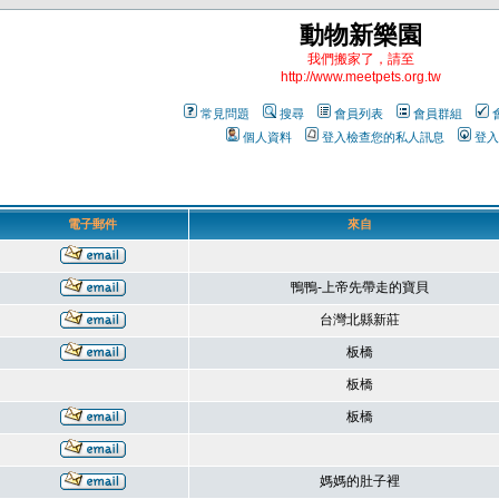
動物新樂園
我們搬家了，請至
http://www.meetpets.org.tw
常見問題
搜尋
會員列表
會員群組
個人資料
登入檢查您的私人訊息
登入
電子郵件
來自
鴨鴨-上帝先帶走的寶貝
台灣北縣新莊
板橋
板橋
板橋
媽媽的肚子裡