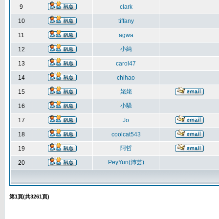
9
clark
10
tiffany
11
agwa
小純
12
13
carol47
14
chihao
姥姥
15
小騷
16
17
Jo
18
coolcat543
阿哲
19
PeyYun(沛芸)
20
第
1
頁(共
3261
頁)