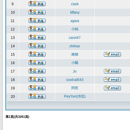
9
clark
10
tiffany
11
agwa
小純
12
13
carol47
14
chihao
姥姥
15
小騷
16
17
Jo
18
coolcat543
阿哲
19
PeyYun(沛芸)
20
第
1
頁(共
3261
頁)