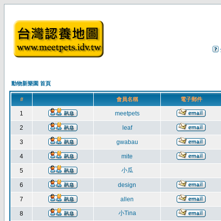
動物新樂園 首頁
#
會員名稱
電子郵件
1
meetpets
2
leaf
3
gwabau
4
mite
小瓜
5
6
design
7
allen
小Tina
8