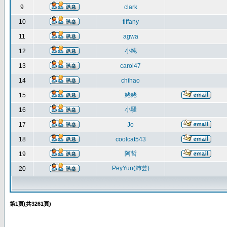
9
clark
10
tiffany
11
agwa
小純
12
13
carol47
14
chihao
姥姥
15
小騷
16
17
Jo
18
coolcat543
阿哲
19
PeyYun(沛芸)
20
第
1
頁(共
3261
頁)