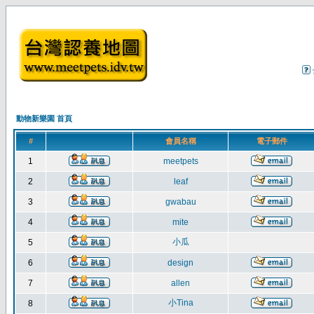
動物新樂園 首頁
#
會員名稱
電子郵件
1
meetpets
2
leaf
3
gwabau
4
mite
小瓜
5
6
design
7
allen
小Tina
8