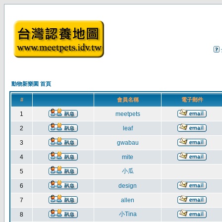
動物新樂園 首頁
#
會員名稱
電子郵件
1
meetpets
2
leaf
3
gwabau
4
mite
小瓜
5
6
design
7
allen
小Tina
8