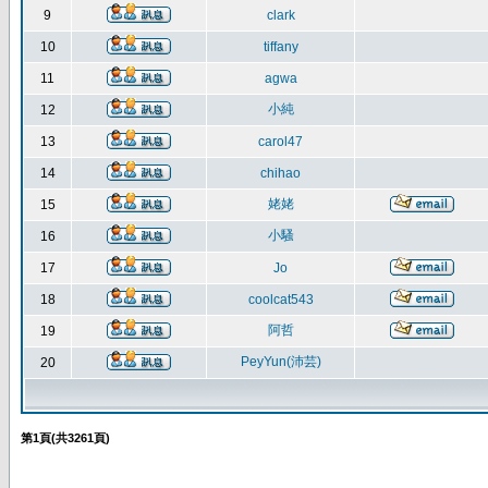
9
clark
10
tiffany
11
agwa
小純
12
13
carol47
14
chihao
姥姥
15
小騷
16
17
Jo
18
coolcat543
阿哲
19
PeyYun(沛芸)
20
第
1
頁(共
3261
頁)