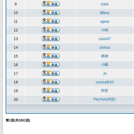
9
clark
10
tiffany
11
agwa
小純
12
13
carol47
14
chihao
姥姥
15
小騷
16
17
Jo
18
coolcat543
阿哲
19
PeyYun(沛芸)
20
第
1
頁(共
3261
頁)