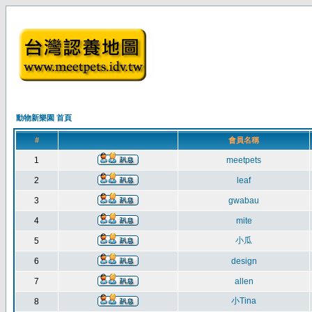
動物新樂園 首頁
#
會員名稱
1
meetpets
2
leaf
3
gwabau
4
mite
小瓜
5
6
design
7
allen
小Tina
8