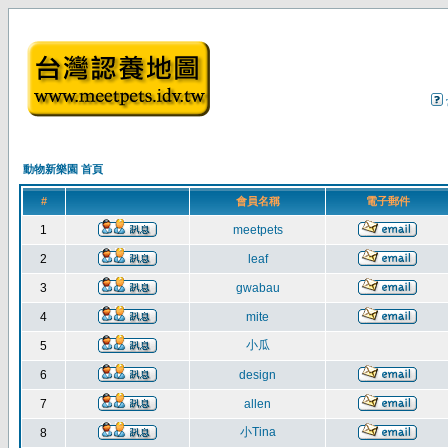
動物新樂園 首頁
#
會員名稱
電子郵件
1
meetpets
2
leaf
3
gwabau
4
mite
小瓜
5
6
design
7
allen
小Tina
8