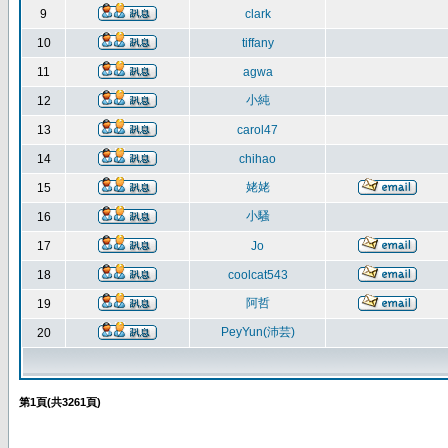
9
clark
10
tiffany
11
agwa
小純
12
13
carol47
14
chihao
姥姥
15
小騷
16
17
Jo
18
coolcat543
阿哲
19
PeyYun(沛芸)
20
第
1
頁(共
3261
頁)