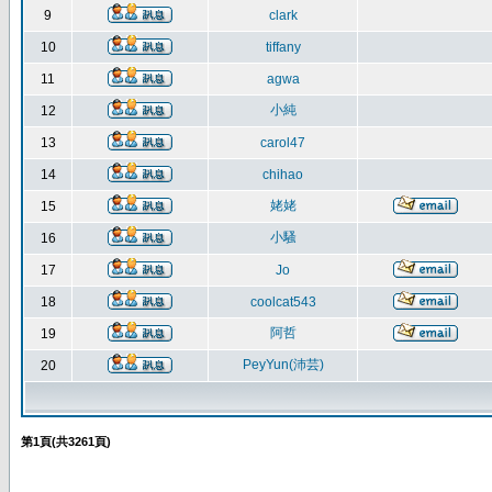
9
clark
10
tiffany
11
agwa
小純
12
13
carol47
14
chihao
姥姥
15
小騷
16
17
Jo
18
coolcat543
阿哲
19
PeyYun(沛芸)
20
第
1
頁(共
3261
頁)