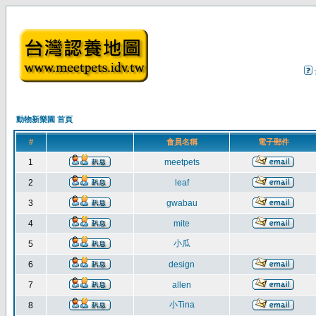
動物新樂園 首頁
#
會員名稱
電子郵件
1
meetpets
2
leaf
3
gwabau
4
mite
小瓜
5
6
design
7
allen
小Tina
8