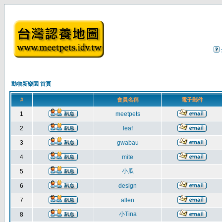
動物新樂園 首頁
#
會員名稱
電子郵件
1
meetpets
2
leaf
3
gwabau
4
mite
小瓜
5
6
design
7
allen
小Tina
8