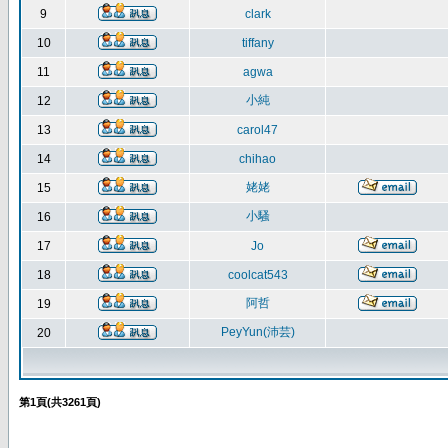
9
clark
10
tiffany
11
agwa
小純
12
13
carol47
14
chihao
姥姥
15
小騷
16
17
Jo
18
coolcat543
阿哲
19
PeyYun(沛芸)
20
第
1
頁(共
3261
頁)