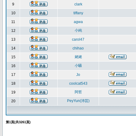
9
clark
10
tiffany
11
agwa
小純
12
13
carol47
14
chihao
姥姥
15
小騷
16
17
Jo
18
coolcat543
阿哲
19
PeyYun(沛芸)
20
第
1
頁(共
3261
頁)