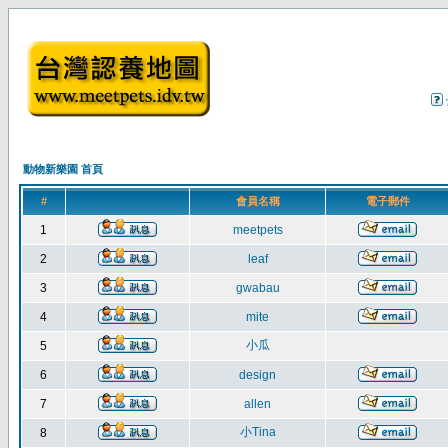
動物新樂園 首頁
#
會員名稱
電子郵件
1
meetpets
2
leaf
3
gwabau
4
mite
小瓜
5
6
design
7
allen
小Tina
8