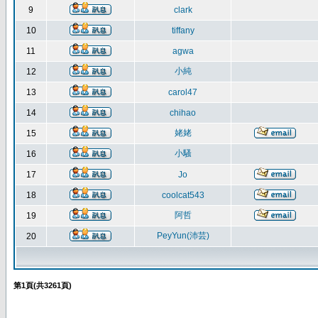
9
clark
10
tiffany
11
agwa
小純
12
13
carol47
14
chihao
姥姥
15
小騷
16
17
Jo
18
coolcat543
阿哲
19
PeyYun(沛芸)
20
第
1
頁(共
3261
頁)