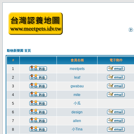
動物新樂園 首頁
#
會員名稱
電子郵件
1
meetpets
2
leaf
3
gwabau
4
mite
小瓜
5
6
design
7
allen
小Tina
8