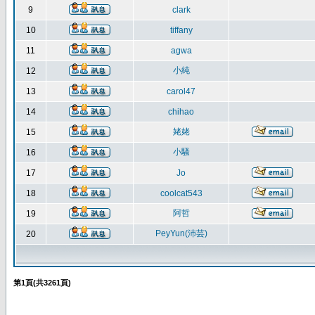
9
clark
10
tiffany
11
agwa
小純
12
13
carol47
14
chihao
姥姥
15
小騷
16
17
Jo
18
coolcat543
阿哲
19
PeyYun(沛芸)
20
第
1
頁(共
3261
頁)