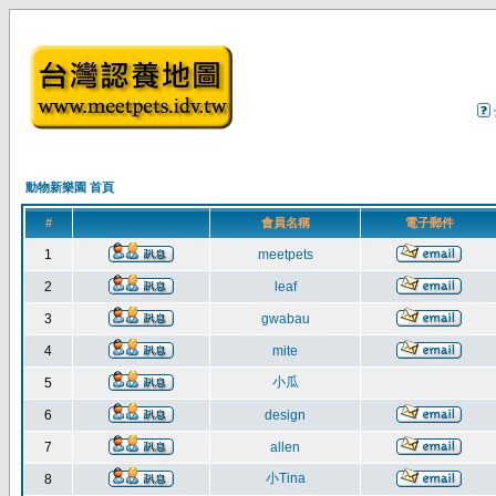
動物新樂園 首頁
#
會員名稱
電子郵件
1
meetpets
2
leaf
3
gwabau
4
mite
小瓜
5
6
design
7
allen
小Tina
8